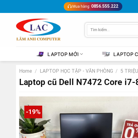
Skip
0856.555.222
Mua hàng:
to
content
Search
for:
LAPTOP MỚI
LAPTOP 
Home
/
LAPTOP HỌC TẬP - VĂN PHÒNG
/
5 TRIỆU
Laptop cũ Dell N7472 Core i7
-19%