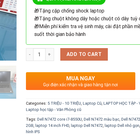
🎁Tặng cặp chống shock laptop
🎁Tặng chuột không dây hoặc chuột có dây tuỳ 
🎁Miễn phí kiểm tra vệ sinh máy, cài đặt phần m
suốt thời gian bảo hành
Quantity
ADD TO CART
MUA NGAY
Gọi điện xác nhận và giao hàng tận nơi
Categories:
5 TRIỆU - 10 TRIỆU
,
Laptop Cũ
,
LAPTOP HỌC TẬP -
Laptop học tập - Văn Phòng cũ
Tags:
Dell N7472 core i7-8550U
,
Dell N7472 màu bạc
,
Dell N747
2GB
,
laptop 14 inch FHD
,
laptop Dell N7472
,
laptop Dell nhỏ gọn
hình IPS