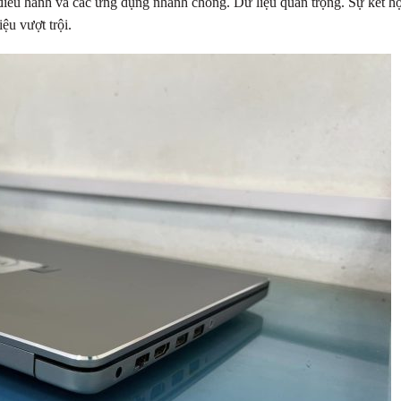
iều hành và các ứng dụng nhanh chóng. Dữ liệu quan trọng. Sự kết h
iệu vượt trội.