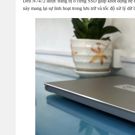
Dell N7472 được trang bị ổ cứng SSD giúp khởi động hệ đ
này mang lại sự linh hoạt trong lưu trữ và tốc độ xử lý dữ l