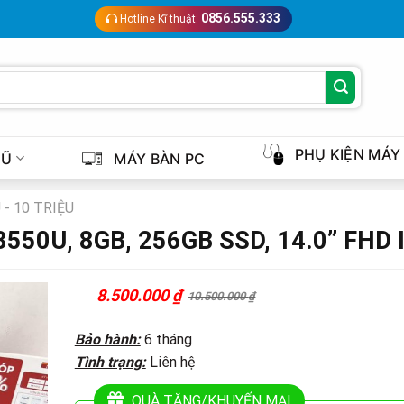
0856.555.333
Hotline Kĩ thuật:
PHỤ KIỆN MÁY
CŨ
MÁY BÀN PC
 - 10 TRIỆU
-8550U, 8GB, 256GB SSD, 14.0” FHD
8.500.000
₫
10.500.000
₫
Original
Current
price
price
was:
is:
Bảo hành:
6 tháng
10.500.000 ₫.
8.500.000 ₫.
Tình trạng:
Liên hệ
QUÀ TẶNG/KHUYẾN MẠI