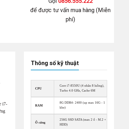
Gọi
0856.555.222
để được tư vấn mua hàng (Miễn
phí)
Thông số kỹ thuật
t
Core i7-8550U (4 nhân 8 luồng),
CPU
Turbo 4.0 GHz, Cache 6M
8G DDR4- 2400 (up max 16G - 1
 i7-
RAM
khe)
ứng
256G SSD SATA (max 2 ổ - M.2 +
Ổ cứng
HDD)