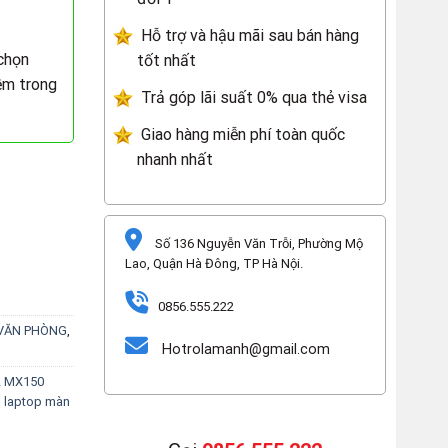
Hỗ trợ và hậu mãi sau bán hàng
chọn
tốt nhất
ềm trong
Trả góp lãi suất 0% qua thẻ visa
Giao hàng miễn phí toàn quốc
nhanh nhất
Số 136 Nguyễn Văn Trỗi, Phường Mộ
Lao, Quận Hà Đông, TP Hà Nội.
0856.555.222
 VĂN PHÒNG
,
Hotrolamanh@gmail.com
2 MX150
,
laptop màn