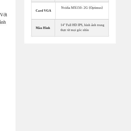
Nvidia MX150- 2G {Optimus}
Card VGA
 Với
 ảnh
14" Full HD IPS, hình ảnh trung
Màn Hình
thực từ mọi góc nhìn