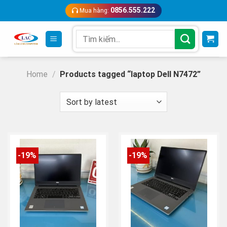
Skip
0856.555.222
Mua hàng:
to
content
Search
for:
Home
/
Products tagged “laptop Dell N7472”
-19%
-19%