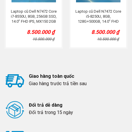
Laptop cũ Dell N7472 Core
Laptop cũ Dell N7472 Core
i7-8550U, 8GB, 256GB SSD,
i5-8250U, 8GB,
14.0” FHD IPS, MX150 2GB
128G+500GB, 14.0” FHD
IPS, MX150 2GB, Bạc
8.500.000
₫
8.500.000
₫
Original
Current
Original
Current
price
price
price
price
10.500.000
₫
10.500.000
₫
was:
is:
was:
is:
10.500.000 ₫.
8.500.000 ₫.
10.500.000 ₫.
8.500.000 ₫.
Giao hàng toàn quốc
Giao hàng trước trả tiền sau
Đổi trả dễ dàng
Đổi trả trong 15 ngày