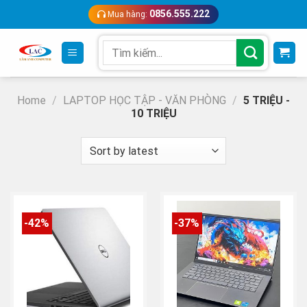
Skip
0856.555.222
Mua hàng:
to
content
Search
for:
Home
/
LAPTOP HỌC TẬP - VĂN PHÒNG
/
5 TRIỆU -
10 TRIỆU
-42%
-37%