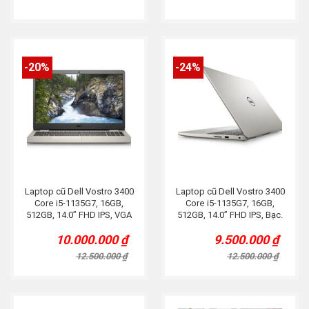
-20%
-24%
Laptop cũ Dell Vostro 3400
Laptop cũ Dell Vostro 3400
Core i5-1135G7, 16GB,
Core i5-1135G7, 16GB,
512GB, 14.0” FHD IPS, VGA
512GB, 14.0” FHD IPS, Bạc.
MX350, Bạc.
10.000.000
₫
9.500.000
₫
Original
Current
Original
Current
price
price
price
price
12.500.000
₫
12.500.000
₫
was:
is:
was:
is:
12.500.000 ₫.
10.000.000 ₫.
12.500.000 ₫.
9.500.000 ₫.