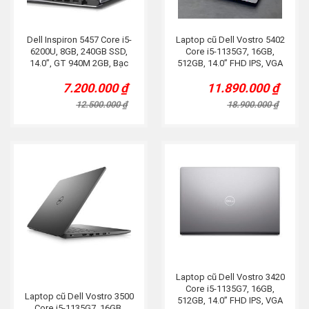
Dell Inspiron 5457 Core i5-
Laptop cũ Dell Vostro 5402
6200U, 8GB, 240GB SSD,
Core i5-1135G7, 16GB,
14.0”, GT 940M 2GB, Bạc
512GB, 14.0” FHD IPS, VGA
MX350, Bạc
7.200.000
₫
11.890.000
₫
Original
Current
Original
Current
price
price
price
price
12.500.000
₫
18.900.000
₫
was:
is:
was:
is:
12.500.000 ₫.
7.200.000 ₫.
18.900.000 ₫.
11.890.000 ₫.
Laptop cũ Dell Vostro 3420
Core i5-1135G7, 16GB,
Laptop cũ Dell Vostro 3500
512GB, 14.0” FHD IPS, VGA
Core i5-1135G7, 16GB,