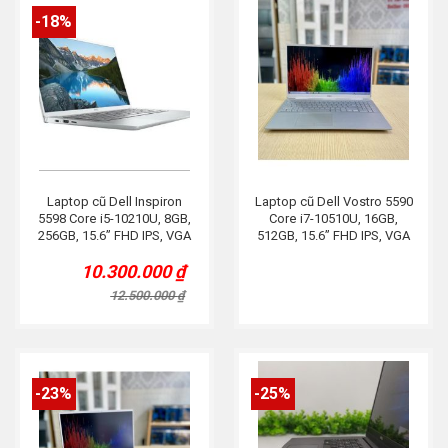
-18%
Laptop cũ Dell Inspiron
Laptop cũ Dell Vostro 5590
5598 Core i5-10210U, 8GB,
Core i7-10510U, 16GB,
256GB, 15.6” FHD IPS, VGA
512GB, 15.6” FHD IPS, VGA
MX250, Phớt Tím
MX250, Bạc
10.300.000
₫
Original
Current
price
price
12.500.000
₫
was:
is:
12.500.000 ₫.
10.300.000 ₫.
-23%
-25%