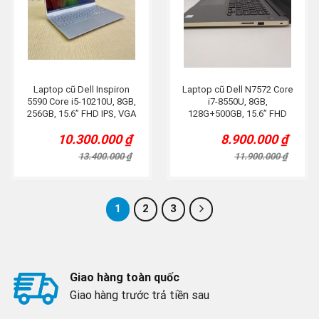
Laptop cũ Dell Inspiron
Laptop cũ Dell N7572 Core
5590 Core i5-10210U, 8GB,
i7-8550U, 8GB,
256GB, 15.6” FHD IPS, VGA
128G+500GB, 15.6” FHD
MX230, Bạc
IPS, MX150 4GB.
10.300.000
₫
8.900.000
₫
Original
Current
Original
Current
price
price
price
price
13.400.000
₫
11.900.000
₫
was:
is:
was:
is:
13.400.000 ₫.
10.300.000 ₫.
11.900.000 ₫.
8.900.000 ₫.
1
2
3
Giao hàng toàn quốc
Giao hàng trước trả tiền sau