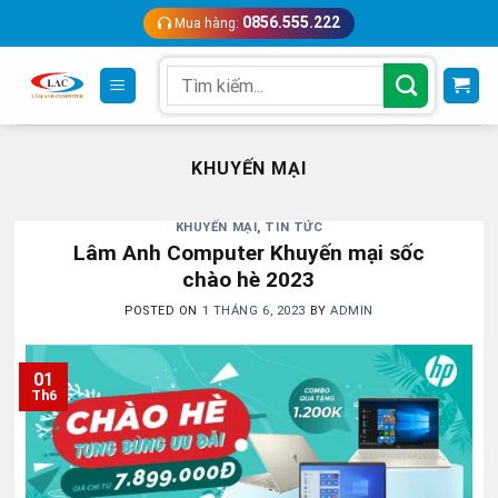
Skip
0856.555.222
Mua hàng:
to
content
Search
for:
KHUYẾN MẠI
KHUYẾN MẠI
,
TIN TỨC
Lâm Anh Computer Khuyến mại sốc
chào hè 2023
POSTED ON
1 THÁNG 6, 2023
BY
ADMIN
01
Th6