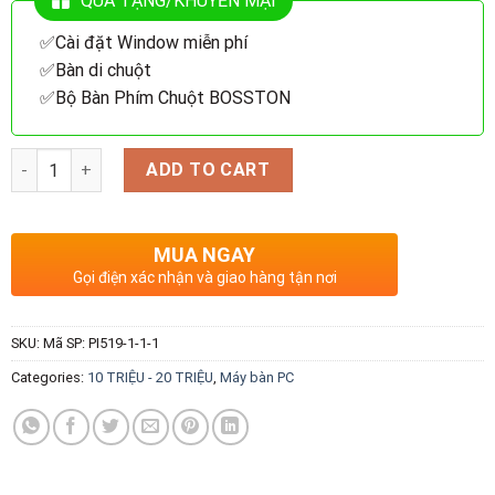
QUÀ TẶNG/KHUYẾN MẠI
✅Cài đặt Window miễn phí
✅Bàn di chuột
✅Bộ Bàn Phím Chuột BOSSTON
Quantity
ADD TO CART
MUA NGAY
Gọi điện xác nhận và giao hàng tận nơi
SKU:
Mã SP: PI519-1-1-1
Categories:
10 TRIỆU - 20 TRIỆU
,
Máy bàn PC