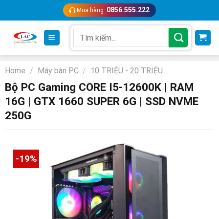
Skip
0856.555.222
Mua hàng:
to
content
Search
for:
Home
/
Máy bàn PC
/
10 TRIỆU - 20 TRIỆU
Bộ PC Gaming CORE I5-12600K | RAM
16G | GTX 1660 SUPER 6G | SSD NVME
250G
-19%