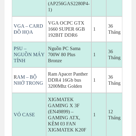
(AP256GAS2280P4-
1)
VGA OCPC GTX
VGA – CARD
36
1660 SUPER 6GB
1
ĐỒ HỌA
Tháng
192BIT DDR6
PSU –
Nguồn PC Sama
36
NGUỒN MÁY
700W 80 Plus
1
Tháng
TÍNH
Bronze
Ram Apacer Panther
R
AM – BỘ
36
DDR4 16Gb bus
1
NHỚ TRONG
Tháng
3200Mhz Golden
XIGMATEK
GAMING X 3F
(EN49899) –
12
VỎ CASE
1
GAMING ATX,
Tháng
KÈM 03 FAN
XIGMATEK K20F