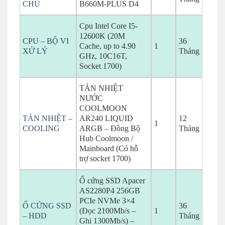
CHỦ
B660M-PLUS D4
Cpu Intel Core I5-
12600K (20M
CPU – BỘ VI
36
Cache, up to 4.90
1
XỬ LÝ
Tháng
GHz, 10C16T,
Socket 1700)
TẢN NHIỆT
NƯỚC
COOLMOON
TẢN NHIỆT –
AR240 LIQUID
12
1
COOLING
ARGB – Đồng Bộ
Tháng
Hub Coolmoon /
Mainboard (Có hỗ
trợ socket 1700)
Ổ cứng SSD Apacer
AS2280P4 256GB
PCIe NVMe 3×4
Ổ CỨNG SSD
36
(Đọc 2100Mb/s –
1
– HDD
Tháng
Ghi 1300Mb/s) –