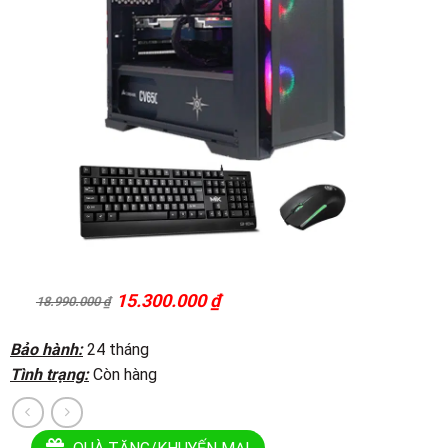
15.300.000
₫
18.990.000
₫
Original
Current
price
price
was:
is:
Bảo hành:
24 tháng
18.990.000 ₫.
15.300.000 ₫.
Tình trạng:
Còn hàng