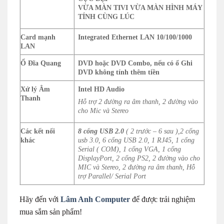
VỪA MÀN TIVI VỪA MÀN HÌNH MÁY
TÍNH CÙNG LÚC
Card mạnh
Integrated Ethernet LAN 10/100/1000
LAN
Ổ Đĩa Quang
DVD hoặc DVD Combo, nếu có ổ Ghi
DVD không tính thêm tiền
Xử lý Âm
Intel HD Audio
Thanh
Hỗ trợ 2 đường ra âm thanh, 2 đường vào
cho Mic và Stereo
Các kết nối
8 cổng USB 2.0
( 2 trước – 6 sau ),2 cổng
khác
usb 3.0, 6 cổng USB 2.0, 1 RJ45, 1 cổng
Serial ( COM), 1 cổng VGA, 1 cổng
DisplayPort, 2 cổng PS2, 2 đường vào cho
MIC và Stereo, 2 đường ra âm thanh, Hỗ
trợ Parallel/ Serial Port
Hãy đến với
Lâm Anh Computer
để được trải nghiệm
mua sắm sản phẩm!