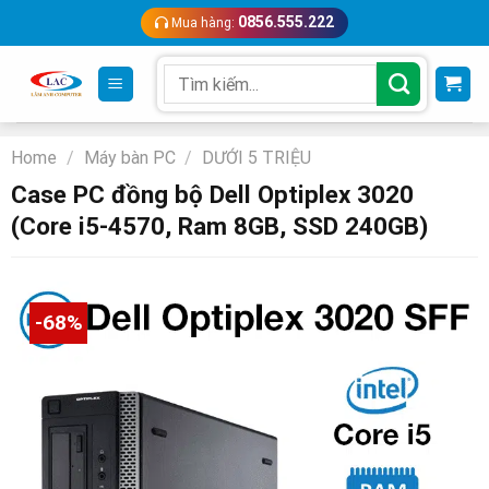
Skip
0856.555.222
Mua hàng:
to
content
Search
for:
Home
/
Máy bàn PC
/
DƯỚI 5 TRIỆU
Case PC đồng bộ Dell Optiplex 3020
(Core i5-4570, Ram 8GB, SSD 240GB)
-68%