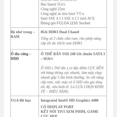
Bus Speed 5Gt/s
Công nghệ 22nn
Công nghệ ảo hóa Intel VT-x
Intel SSE 4.1 I SSE 4.2 I intel AVX
Đóng gói FCLGA 1155 Socket
Bộ nhớ trong –
8Gb
DDR3 Dual Chanel
RAM
Tổng số 2 chân cắm ram, cho phép nâng
cấp tối đa 16Gb ram DDR3
Ổ đĩa cứng –
Ổ THỂ RẮN SSD 240 Gb
chuẩn SATA 3
HDD
– 6Gb/s
Ổ SSD ( Thể rắn )
có đặc điểm CỰC BỀN
với băng thông cực nhanh, làm máy chạy
nhanh gấp 5 lần bình thường. So với nâng
cấp ram, việc máy có ổ SSD vừa gia tăng
tốc độ, vừa kinh tế. Là LỰA CHỌN KINH
TẾ – HIỆU NĂNG
VGA Đồ họa
Integrated Intel® HD Graphics 4400
CÓ DISPLAY PORT
KẾT NỐI TIVI XEM PHIM, GAME
CỰC ĐẸP