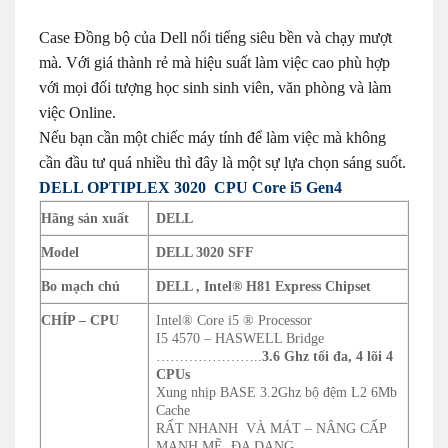
Case Đồng bộ của Dell nổi tiếng siêu bền và chạy mượt
mà. Với giá thành rẻ mà hiệu suất làm việc cao phù hợp
với mọi đối tượng học sinh sinh viên, văn phòng và làm
việc Online.
Nếu bạn cần một chiếc máy tính để làm việc mà không
cần đầu tư quá nhiều thì đây là một sự lựa chọn sáng suốt.
DELL OPTIPLEX 3020 CPU Core i5 Gen4
Hãng sản xuất
DELL
Model
DELL 3020 SFF
Bo mạch chủ
DELL , Intel® H81 Express Chipset
CHÍP – CPU
Intel® Core i5 ® Processor
I5 4570 – HASWELL Bridge
…………………..
3.6 Ghz tối đa, 4 lõi 4
CPUs
Xung nhịp BASE 3.2Ghz bộ đệm L2 6Mb
Cache
RẤT NHANH VÀ MÁT – NÂNG CẤP
MẠNH MẼ, ĐA DẠNG