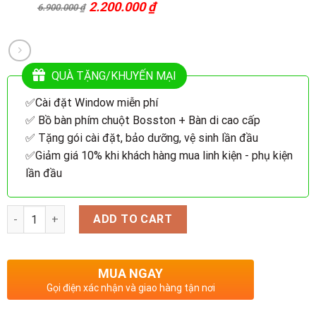
2.200.000
₫
6.900.000
₫
Original
Current
price
price
was:
is:
6.900.000 ₫.
2.200.000 ₫.
QUÀ TẶNG/KHUYẾN MẠI
✅Cài đặt Window miễn phí
✅ Bồ bàn phím chuột Bosston + Bàn di cao cấp
✅ Tặng gói cài đặt, bảo dưỡng, vệ sinh lần đầu
✅Giảm giá 10% khi khách hàng mua linh kiện - phụ kiện
lần đầu
Quantity
ADD TO CART
MUA NGAY
Gọi điện xác nhận và giao hàng tận nơi