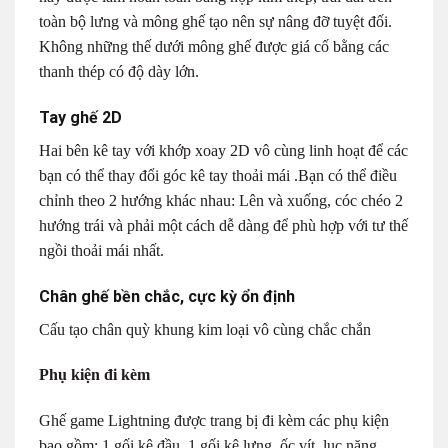
toàn bộ lưng và mông ghế tạo nên sự nâng đỡ tuyệt đối.
Không những thế dưới mông ghế được giá cố bằng các
thanh thép có độ dày lớn.
Tay ghế 2D
Hai bên kê tay với khớp xoay 2D vô cùng linh hoạt để các
bạn có thể thay đổi góc kê tay thoải mái .Bạn có thể điều
chỉnh theo 2 hướng khác nhau: Lên và xuống, cóc chéo 2
hướng trái và phải một cách dễ dàng để phù hợp với tư thế
ngồi thoải mái nhất.
Chân ghế bền chắc, cực kỳ ổn định
Cấu tạo chân quỳ khung kim loại vô cùng chắc chắn
Phụ kiện đi kèm
Ghế game Lightning được trang bị đi kèm các phụ kiện
bao gồm: 1 gối kê đầu, 1 gối kê lưng, ốc vít, lục năng,….