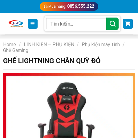
Skip
0856.555.222
Mua hàng:
to
content
Search
for:
Home
/
LINH KIỆN – PHỤ KIỆN
/
Phụ kiện máy tính
/
Ghế Gaming
GHẾ LIGHTNING CHÂN QUỲ ĐỎ