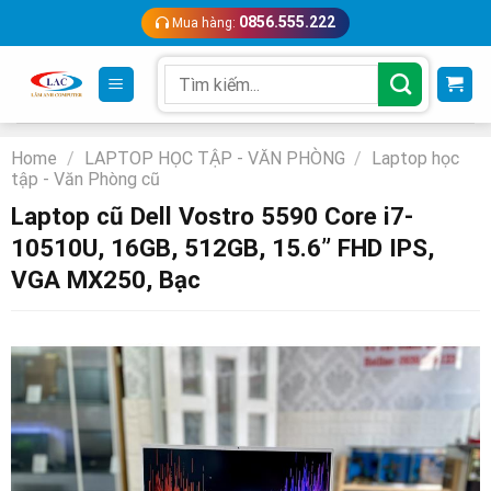
Skip
0856.555.222
Mua hàng:
to
content
Search
for:
Home
/
LAPTOP HỌC TẬP - VĂN PHÒNG
/
Laptop học
tập - Văn Phòng cũ
Laptop cũ Dell Vostro 5590 Core i7-
10510U, 16GB, 512GB, 15.6” FHD IPS,
VGA MX250, Bạc