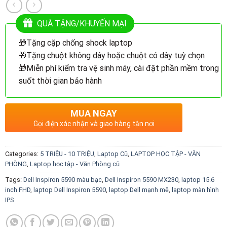
QUÀ TẶNG/KHUYẾN MẠI
🎁Tặng cặp chống shock laptop
🎁Tặng chuột không dây hoặc chuột có dây tuỳ chọn
🎁Miễn phí kiểm tra vệ sinh máy, cài đặt phần mềm trong
suốt thời gian bảo hành
MUA NGAY
Gọi điện xác nhận và giao hàng tận nơi
Categories:
5 TRIỆU - 10 TRIỆU
,
Laptop Cũ
,
LAPTOP HỌC TẬP - VĂN
PHÒNG
,
Laptop học tập - Văn Phòng cũ
Tags:
Dell Inspiron 5590 màu bạc
,
Dell Inspiron 5590 MX230
,
laptop 15.6
inch FHD
,
laptop Dell Inspiron 5590
,
laptop Dell mạnh mẽ
,
laptop màn hình
IPS