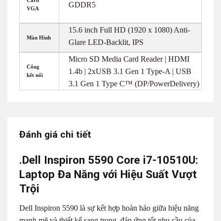
GDDR5
VGA
15.6 inch Full HD (1920 x 1080) Anti-
Màn Hình
Glare LED-Backlit, IPS
Micro SD Media Card Reader | HDMI
Cổng
1.4b | 2xUSB 3.1 Gen 1 Type-A | USB
kết nối
3.1 Gen 1 Type C™ (DP/PowerDelivery)
Đánh giá chi tiết
.Dell Inspiron 5590 Core i7-10510U:
Laptop Đa Năng với Hiệu Suất Vượt
Trội
Dell Inspiron 5590 là sự kết hợp hoàn hảo giữa hiệu năng
mạnh mẽ và thiết kế sang trọng, đáp ứng tốt nhu cầu của