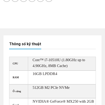
Thông số kỹ thuật
Core™ i7-10510U (1.80GHz up to
CPU
4.90GHz, 8MB Cache)
16GB LPDDR4
RAM
512GB M2 PCIe NVMe
Ổ cứng
NVIDIA® GeForce® MX250 with 2GB
Card