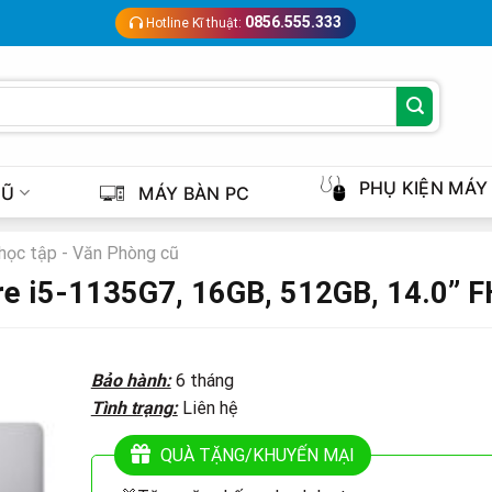
0856.555.333
Hotline Kĩ thuật:
PHỤ KIỆN MÁY
CŨ
MÁY BÀN PC
học tập - Văn Phòng cũ
ore i5-1135G7, 16GB, 512GB, 14.0” 
Bảo hành:
6 tháng
Tình trạng:
Liên hệ
QUÀ TẶNG/KHUYẾN MẠI