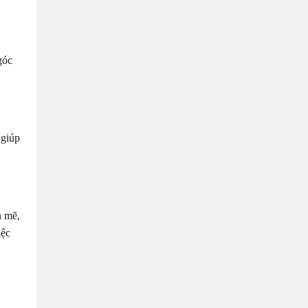
góc
 giúp
h mẽ,
iệc