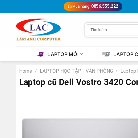
Skip
0856.555.222
Mua hàng:
to
content
Search
for:
LAPTOP MỚI
LAPTOP 
Home
/
LAPTOP HỌC TẬP - VĂN PHÒNG
/
Laptop 
Laptop cũ Dell Vostro 3420 C