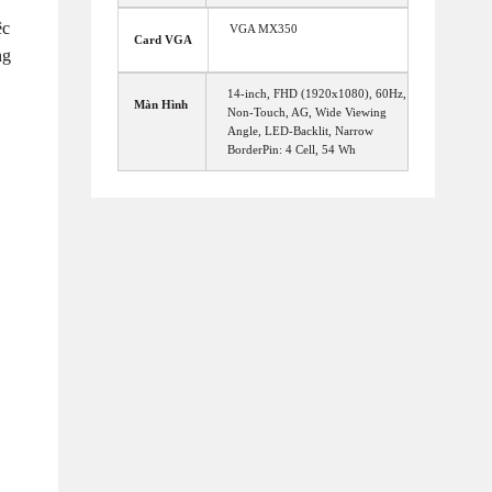
ệc
VGA MX350
Card VGA
ng
14-inch, FHD (1920x1080), 60Hz,
Màn Hình
Non-Touch, AG, Wide Viewing
Angle, LED-Backlit, Narrow
BorderPin: 4 Cell, 54 Wh