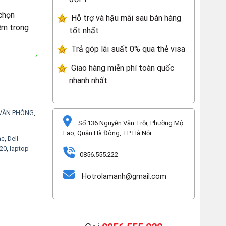
chọn
Hỗ trợ và hậu mãi sau bán hàng
ềm trong
tốt nhất
Trả góp lãi suất 0% qua thẻ visa
Giao hàng miễn phí toàn quốc
nhanh nhất
 VĂN PHÒNG
,
Số 136 Nguyễn Văn Trỗi, Phường Mộ
Lao, Quận Hà Đông, TP Hà Nội.
ạc
,
Dell
420
,
laptop
0856.555.222
Hotrolamanh@gmail.com