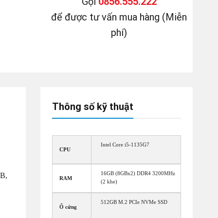
Gọi
0856.555.222
để được tư vấn mua hàng (Miễn
phí)
Thông số kỹ thuật
Intel Core i5-1135G7
CPU
16GB (8GBx2) DDR4 3200MHz
GB,
RAM
(2 khe)
512GB M.2 PCIe NVMe SSD
Ổ cứng