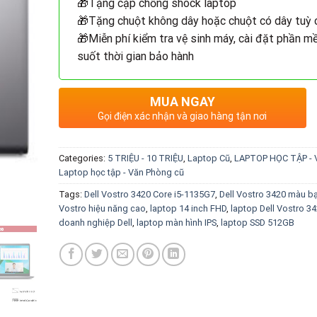
🎁Tặng cặp chống shock laptop
🎁Tặng chuột không dây hoặc chuột có dây tuỳ 
🎁Miễn phí kiểm tra vệ sinh máy, cài đặt phần m
suốt thời gian bảo hành
MUA NGAY
Gọi điện xác nhận và giao hàng tận nơi
Categories:
5 TRIỆU - 10 TRIỆU
,
Laptop Cũ
,
LAPTOP HỌC TẬP -
Laptop học tập - Văn Phòng cũ
Tags:
Dell Vostro 3420 Core i5-1135G7
,
Dell Vostro 3420 màu b
Vostro hiệu năng cao
,
laptop 14 inch FHD
,
laptop Dell Vostro 3
doanh nghiệp Dell
,
laptop màn hình IPS
,
laptop SSD 512GB