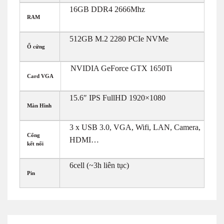
16GB DDR4 2666Mhz
RAM
512GB M.2 2280 PCIe NVMe
Ổ cứng
NVIDIA GeForce GTX 1650Ti
Card VGA
15.6″ IPS FullHD 1920×1080
Màn Hình
3 x USB 3.0, VGA, Wifi, LAN, Camera,
Cổng
HDMI…
kết nối
6cell (~3h liên tục)
Pin