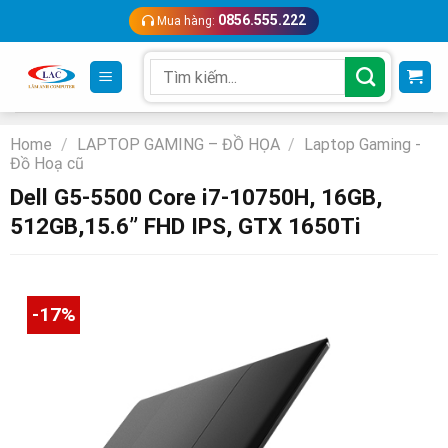
Skip
0856.555.222
Mua hàng:
to
content
Search
for:
Home
/
LAPTOP GAMING – ĐỒ HỌA
/
Laptop Gaming -
Đồ Hoạ cũ
Dell G5-5500 Core i7-10750H, 16GB,
512GB,15.6” FHD IPS, GTX 1650Ti
-17%