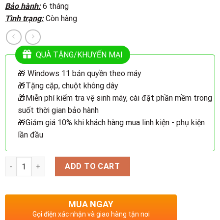
was:
is:
Bảo hành:
6 tháng
15.900.000 ₫.
13.200.000 ₫.
Tình trạng:
Còn hàng
QUÀ TẶNG/KHUYẾN MẠI
🎁 Windows 11 bản quyền theo máy
🎁Tặng cặp, chuột không dây
🎁Miễn phí kiểm tra vệ sinh máy, cài đặt phần mềm trong
suốt thời gian bảo hành
🎁Giảm giá 10% khi khách hàng mua linh kiện - phụ kiện
lần đầu
Quantity
ADD TO CART
MUA NGAY
Gọi điện xác nhận và giao hàng tận nơi