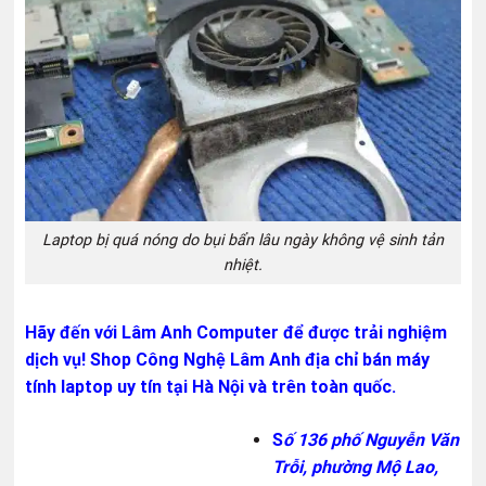
Laptop bị quá nóng do bụi bẩn lâu ngày không vệ sinh tản
nhiệt.
Hãy đến với
Lâm Anh Computer
để được trải nghiệm
dịch vụ!
Shop Công Nghệ Lâm Anh
địa chỉ bán máy
tính laptop uy tín tại Hà Nội và trên toàn quốc.
S
ố 136 phố Nguyễn Văn
Trỗi, phường Mộ Lao,