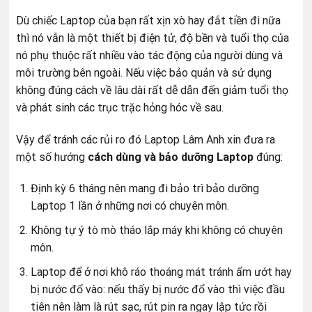
Dù chiếc Laptop của bạn rất xịn xò hay đắt tiền đi nữa
thì nó vẫn là một thiết bị điện tử, độ bền và tuổi thọ của
nó phụ thuộc rất nhiều vào tác động của người dùng và
môi trường bên ngoài. Nếu việc bảo quản và sử dụng
không đúng cách về lâu dài rất dễ dẫn đến giảm tuổi thọ
và phát sinh các trục trặc hỏng hóc về sau.
Vậy để tránh các rủi ro đó Laptop Lâm Anh xin đưa ra
một số hướng
cách dùng và bảo dưỡng Laptop
đúng:
Định kỳ 6 tháng nên mang đi bảo trì bảo dưỡng
Laptop 1 lần ở những nơi có chuyên môn.
Không tự ý tò mò tháo lắp máy khi không có chuyên
môn.
Laptop để ở nơi khô ráo thoáng mát tránh ẩm ướt hay
bị nước đổ vào: nếu thấy bị nước đổ vào thì việc đầu
tiên nên làm là rút sạc, rút pin ra ngay lập tức rồi