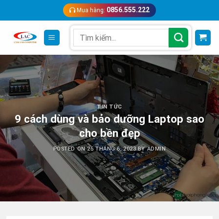
Skip
0856.555.222
Mua hàng:
to
content
Search
for:
TIN TỨC
9 cách dùng và bảo dưỡng Laptop sao
cho bền đẹp
POSTED ON
25 THÁNG 6, 2023
BY
ADMIN