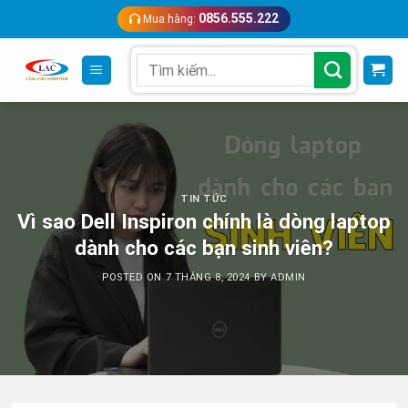
Skip
0856.555.222
Mua hàng:
to
content
Search
for:
TIN TỨC
Vì sao Dell Inspiron chính là dòng laptop
dành cho các bạn sinh viên?
POSTED ON
7 THÁNG 8, 2024
BY
ADMIN