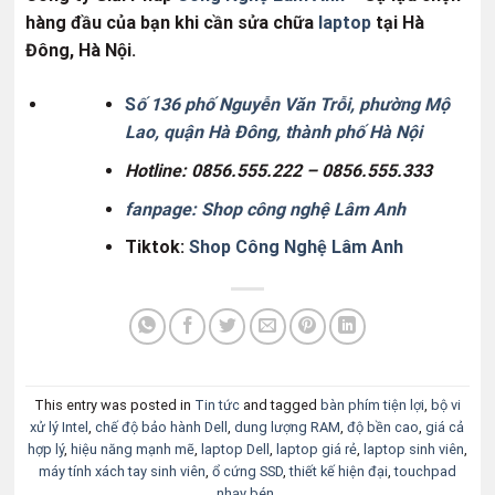
hàng đầu của bạn khi cần sửa chữa
laptop
tại Hà
Đông, Hà Nội.
S
ố 136 phố Nguyễn Văn Trỗi, phường Mộ
Lao, quận Hà Đông, thành phố Hà Nội
Hotline:
0856.555.222 –
0856.555.333
fanpage: Shop công nghệ Lâm Anh
Tiktok:
Shop Công Nghệ Lâm Anh
This entry was posted in
Tin tức
and tagged
bàn phím tiện lợi
,
bộ vi
xử lý Intel
,
chế độ bảo hành Dell
,
dung lượng RAM
,
độ bền cao
,
giá cả
hợp lý
,
hiệu năng mạnh mẽ
,
laptop Dell
,
laptop giá rẻ
,
laptop sinh viên
,
máy tính xách tay sinh viên
,
ổ cứng SSD
,
thiết kế hiện đại
,
touchpad
nhạy bén
.