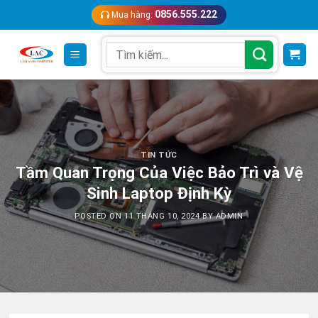
Skip
0856.555.222
Mua hàng:
to
content
Search
for:
TIN TỨC
Tầm Quan Trọng Của Việc Bảo Trì và Vệ
Sinh Laptop Định Kỳ
POSTED ON
11 THÁNG 10, 2024
BY
ADMIN