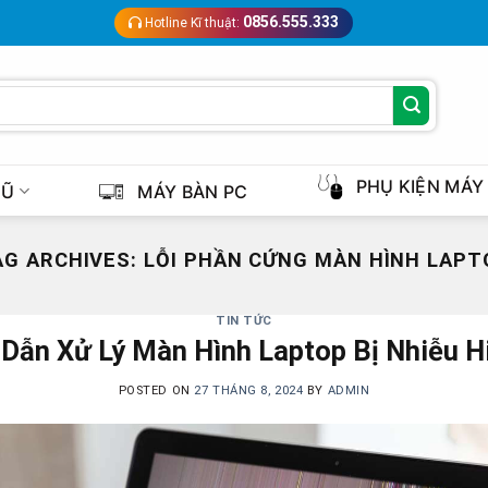
0856.555.333
Hotline Kĩ thuật:
PHỤ KIỆN MÁY
CŨ
MÁY BÀN PC
AG ARCHIVES:
LỖI PHẦN CỨNG MÀN HÌNH LAPT
TIN TỨC
Dẫn Xử Lý Màn Hình Laptop Bị Nhiễu H
POSTED ON
27 THÁNG 8, 2024
BY
ADMIN