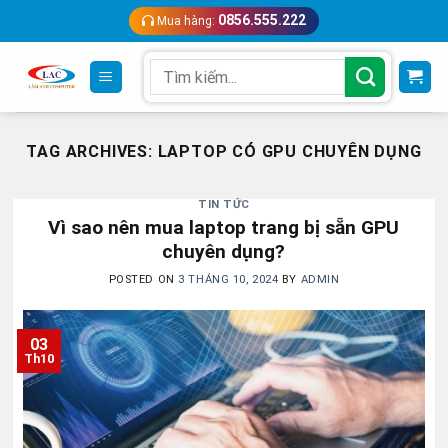
Skip
0856.555.222
Mua hàng:
to
content
Search
for:
TAG ARCHIVES:
LAPTOP CÓ GPU CHUYÊN DỤNG
TIN TỨC
Vì sao nên mua laptop trang bị sẵn GPU
chuyên dụng?
POSTED ON
3 THÁNG 10, 2024
BY
ADMIN
03
Th10