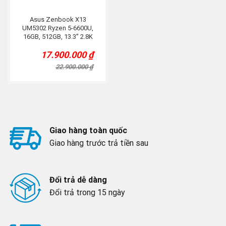
Asus Zenbook X13
UM5302 Ryzen 5-6600U,
16GB, 512GB, 13.3” 2.8K
17.900.000
₫
Original
Current
price
price
22.900.000
₫
was:
is:
22.900.000 ₫.
17.900.000 ₫.
Giao hàng toàn quốc
Giao hàng trước trả tiền sau
Đổi trả dễ dàng
Đổi trả trong 15 ngày