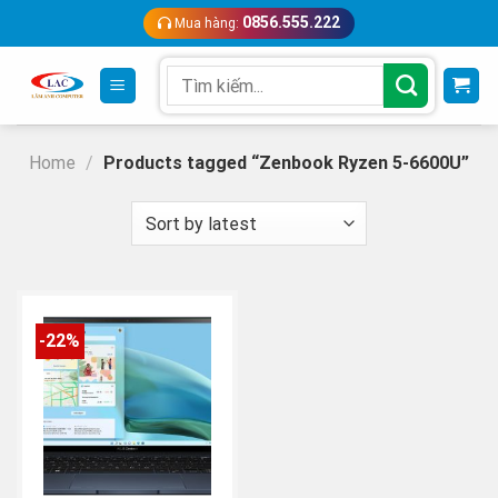
Skip
0856.555.222
Mua hàng:
to
content
Search
for:
Home
/
Products tagged “Zenbook Ryzen 5-6600U”
-22%