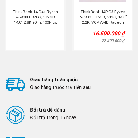
ThinkBook 14 G4+ Ryzen
ThinkBook 14P G3 Ryzen
7-6800H, 32GB, 512GB,
7-6800H, 16GB, 512G, 14.0”
14.0” 2.8K 90Hz 400Nits,
2.2K, VGA AMD Radeon
Radeon 660M, Titan
680M, Titan.
16.500.000
₫
Original
Current
price
price
22.490.000
₫
was:
is:
22.490.000 ₫.
16.500.000 ₫.
Giao hàng toàn quốc
Giao hàng trước trả tiền sau
Đổi trả dễ dàng
Đổi trả trong 15 ngày