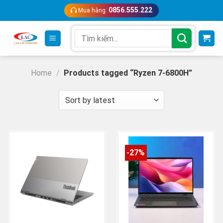
Skip
0856.555.222
Mua hàng:
to
content
Search
for:
Home
/
Products tagged “Ryzen 7-6800H”
-27%