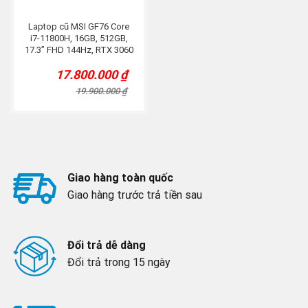
Laptop cũ MSI GF76 Core
i7-11800H, 16GB, 512GB,
17.3” FHD 144Hz, RTX 3060
17.800.000
₫
Original
Current
price
price
19.900.000
₫
was:
is:
19.900.000 ₫.
17.800.000 ₫.
Giao hàng toàn quốc
Giao hàng trước trả tiền sau
Đổi trả dễ dàng
Đổi trả trong 15 ngày