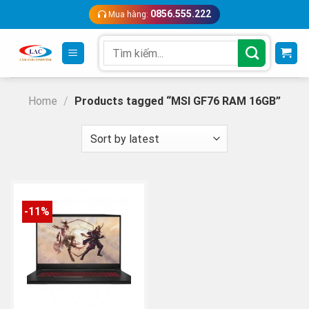
Skip
0856.555.222
Mua hàng:
to
content
Search
for:
Home
/
Products tagged “MSI GF76 RAM 16GB”
-11%