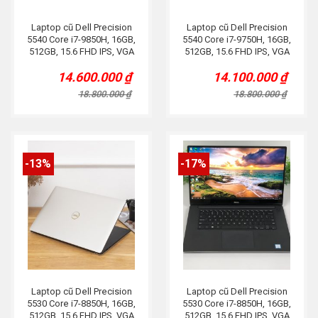
Laptop cũ Dell Precision
Laptop cũ Dell Precision
5540 Core i7-9850H, 16GB,
5540 Core i7-9750H, 16GB,
512GB, 15.6 FHD IPS, VGA
512GB, 15.6 FHD IPS, VGA
T2000, Bạc
T1000, Bạc
14.600.000
₫
14.100.000
₫
Original
Current
Original
Current
price
price
price
price
18.800.000
₫
18.800.000
₫
was:
is:
was:
is:
18.800.000 ₫.
14.600.000 ₫.
18.800.000 ₫.
14.100.000 ₫.
-13%
-17%
Laptop cũ Dell Precision
Laptop cũ Dell Precision
5530 Core i7-8850H, 16GB,
5530 Core i7-8850H, 16GB,
512GB, 15.6 FHD IPS, VGA
512GB, 15.6 FHD IPS, VGA