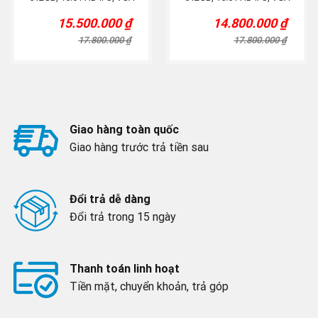
P2000, Bạc
P1000, Bạc
15.500.000
₫
14.800.000
₫
Original
Current
Original
Current
price
price
price
price
17.800.000
₫
17.800.000
₫
was:
is:
was:
is:
17.800.000 ₫.
15.500.000 ₫.
17.800.000 ₫.
14.800.000 ₫.
Giao hàng toàn quốc
Giao hàng trước trả tiền sau
Đổi trả dễ dàng
Đổi trả trong 15 ngày
Thanh toán linh hoạt
Tiền mặt, chuyển khoản, trả góp