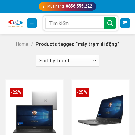
Skip
0856.555.222
Mua hàng:
to
content
Search
for:
Home
/
Products tagged “máy trạm di động”
-22%
-25%