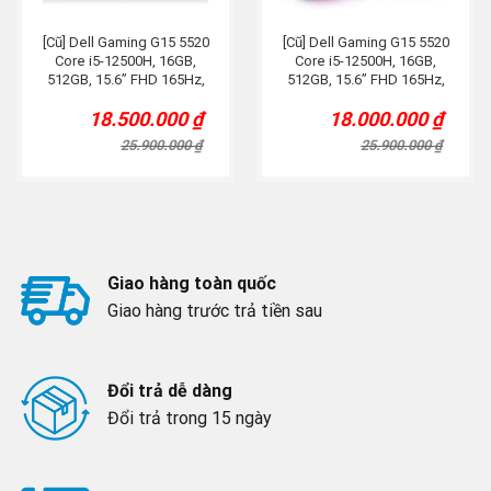
[Cũ] Dell Gaming G15 5520
[Cũ] Dell Gaming G15 5520
Core i5-12500H, 16GB,
Core i5-12500H, 16GB,
512GB, 15.6” FHD 165Hz,
512GB, 15.6” FHD 165Hz,
RTX 3050Ti, Đen
RTX 3050, Đen
18.500.000
₫
18.000.000
₫
Original
Current
Original
Current
price
price
price
price
25.900.000
₫
25.900.000
₫
was:
is:
was:
is:
25.900.000 ₫.
18.500.000 ₫.
25.900.000 ₫.
18.000.000 ₫.
Giao hàng toàn quốc
Giao hàng trước trả tiền sau
Đổi trả dễ dàng
Đổi trả trong 15 ngày