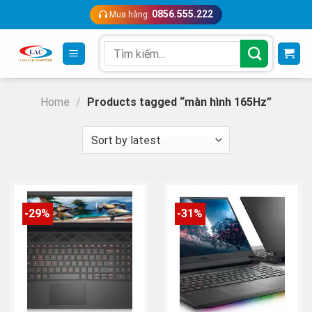
Skip
0856.555.222
Mua hàng:
to
content
Search
for:
Home
/
Products tagged “màn hình 165Hz”
-29%
-31%