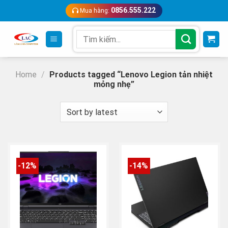
Skip
0856.555.222
Mua hàng:
to
content
Search
for:
Home
/
Products tagged “Lenovo Legion tản nhiệt
mỏng nhẹ”
-12%
-14%