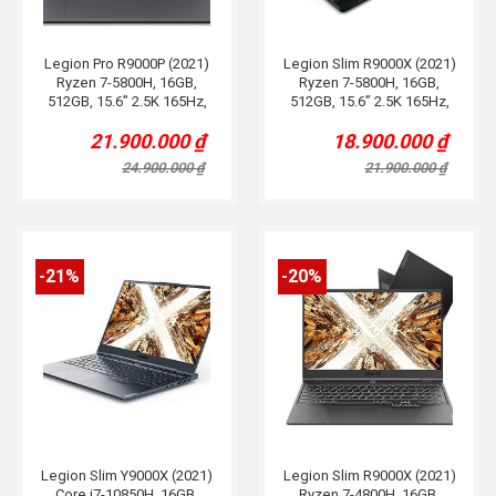
Legion Pro R9000P (2021)
Legion Slim R9000X (2021)
Ryzen 7-5800H, 16GB,
Ryzen 7-5800H, 16GB,
512GB, 15.6” 2.5K 165Hz,
512GB, 15.6” 2.5K 165Hz,
RTX 3060, Led RGB
RTX 3050Ti, Grey
21.900.000
₫
18.900.000
₫
Original
Current
Original
Current
price
price
price
price
24.900.000
₫
21.900.000
₫
was:
is:
was:
is:
24.900.000 ₫.
21.900.000 ₫.
21.900.000 ₫.
18.900.000 ₫.
-21%
-20%
Legion Slim Y9000X (2021)
Legion Slim R9000X (2021)
Core i7-10850H, 16GB,
Ryzen 7-4800H, 16GB,