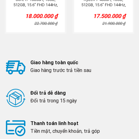
512GB, 15.6” FHD 144Hz,
512GB, 15.6” FHD 144Hz,
RTX 2060 6GB
RTX 2060 6GB
18.000.000
₫
17.500.000
₫
Original
Current
Original
Current
price
price
price
price
22.700.000
₫
21.900.000
₫
was:
is:
was:
is:
22.700.000 ₫.
18.000.000 ₫.
21.900.000 ₫.
17.500.000 ₫.
Giao hàng toàn quốc
Giao hàng trước trả tiền sau
Đổi trả dễ dàng
Đổi trả trong 15 ngày
Thanh toán linh hoạt
Tiền mặt, chuyển khoản, trả góp