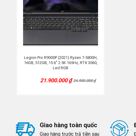
Legion Pro R9000P (2021) Ryzen 7-5800H,
16GB, 512GB, 15.6” 2.5K 165Hz, RTX 3060,
Led RGB
21.900.000
₫
24.900.000
₫
Current
Original
price
price
was:
is:
24.900.000 ₫.
21.900.000 ₫.
Giao hàng toàn quốc
Giao hàng trước trả tiền sau