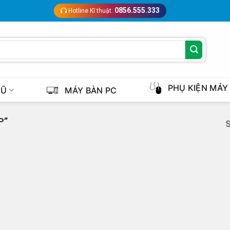
0856.555.333
Hotline Kĩ thuật:
PHỤ KIỆN MÁY
CŨ
MÁY BÀN PC
P”
S