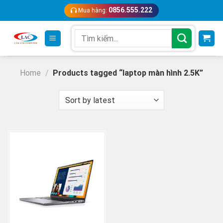
Skip
0856.555.222
Mua hàng:
to
content
Search
for:
Home
/
Products tagged “laptop màn hình 2.5K”