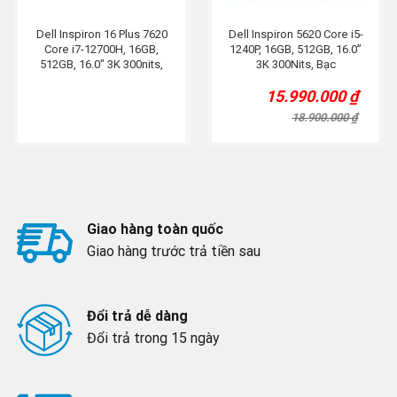
Dell Inspiron 16 Plus 7620
Dell Inspiron 5620 Core i5-
Core i7-12700H, 16GB,
1240P, 16GB, 512GB, 16.0”
512GB, 16.0″ 3K 300nits,
3K 300Nits, Bạc
RTX 3060 6GB, Xanh Lam
15.990.000
₫
Original
Current
price
price
18.900.000
₫
was:
is:
18.900.000 ₫.
15.990.000 ₫.
Giao hàng toàn quốc
Giao hàng trước trả tiền sau
Đổi trả dễ dàng
Đổi trả trong 15 ngày