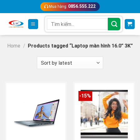
Skip
0856.555.222
Mua hàng:
to
content
Search
for:
Home
/
Products tagged “Laptop màn hình 16.0” 3K”
-15%