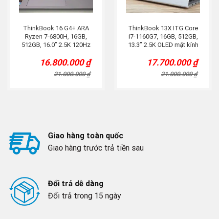
ThinkBook 16 G4+ ARA
ThinkBook 13X ITG Core
Ryzen 7-6800H, 16GB,
i7-1160G7, 16GB, 512GB,
512GB, 16.0” 2.5K 120Hz
13.3” 2.5K OLED mặt kính
tràn viền, Titan.
16.800.000
₫
17.700.000
₫
Original
Current
Original
Current
price
price
price
price
21.000.000
₫
21.000.000
₫
was:
is:
was:
is:
21.000.000 ₫.
16.800.000 ₫.
21.000.000 ₫.
17.700.000 ₫.
Giao hàng toàn quốc
Giao hàng trước trả tiền sau
Đổi trả dễ dàng
Đổi trả trong 15 ngày