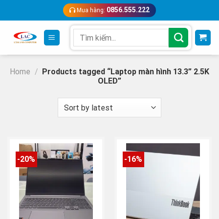
Skip
0856.555.222
Mua hàng:
to
content
Search
for:
Home
/
Products tagged “Laptop màn hình 13.3” 2.5K
OLED”
-20%
-16%