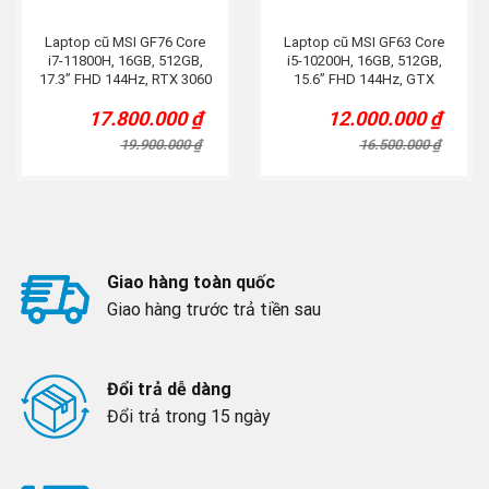
Laptop cũ MSI GF76 Core
Laptop cũ MSI GF63 Core
i7-11800H, 16GB, 512GB,
i5-10200H, 16GB, 512GB,
17.3” FHD 144Hz, RTX 3060
15.6” FHD 144Hz, GTX
1650
17.800.000
₫
12.000.000
₫
Original
Current
Original
Current
price
price
price
price
19.900.000
₫
16.500.000
₫
was:
is:
was:
is:
19.900.000 ₫.
17.800.000 ₫.
16.500.000 ₫.
12.000.000 ₫.
Giao hàng toàn quốc
Giao hàng trước trả tiền sau
Đổi trả dễ dàng
Đổi trả trong 15 ngày