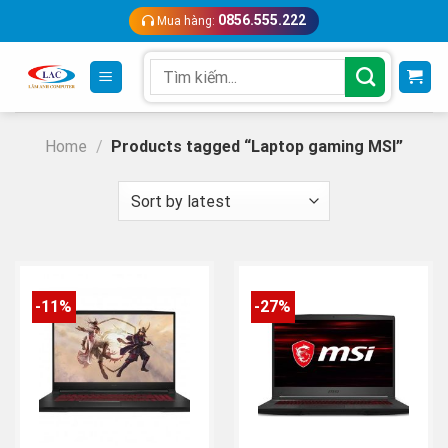
Skip
0856.555.222
Mua hàng:
to
content
Search
for:
Home
/
Products tagged “Laptop gaming MSI”
-11%
-27%