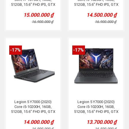
512GB, 15.6” FHD IPS, GTX
512GB, 15.6” FHD IPS, GTX
1650, Grey
1660Ti, Grey
15.000.000
₫
14.500.000
₫
Original
Current
Original
Current
price
price
price
price
16.900.000
₫
16.900.000
₫
was:
is:
was:
is:
16.900.000 ₫.
15.000.000 ₫.
16.900.000 ₫.
14.500.000 ₫.
-17%
-17%
Legion 5 Y7000 (2020)
Legion 5 Y7000 (2020)
Core i5-10200H, 16GB,
Core i5-10200H, 16GB,
512GB, 15.6” FHD IPS, GTX
512GB, 15.6” FHD IPS, GTX
1650Ti, Grey
1650, Grey
14.000.000
₫
13.700.000
₫
Original
Current
Original
Current
price
price
price
price
16.900.000
₫
16.500.000
₫