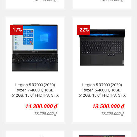
was:
is:
was:
is:
16.900.000 ₫.
14.000.000 ₫.
16.500.000 ₫.
13.700.000 ₫.
-17%
-22%
Legion 5 R7000 (2020)
Legion 5 R7000 (2020)
Ryzen 7-4800H, 16GB,
Ryzen 5-4600H, 16GB,
512GB, 15.6” FHD IPS, GTX
512GB, 15.6” FHD IPS, GTX
1650, Grey
1650Ti, Grey.
14.300.000
₫
13.500.000
₫
Original
Current
Original
Current
price
price
price
price
17.200.000
₫
17.200.000
₫
was:
is:
was:
is:
17.200.000 ₫.
14.300.000 ₫.
17.200.000 ₫.
13.500.000 ₫.