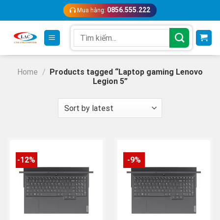
Skip
0856.555.222
Mua hàng:
to
content
Search
for:
Home
/
Products tagged “Laptop gaming Lenovo
Legion 5”
-12%
-9%