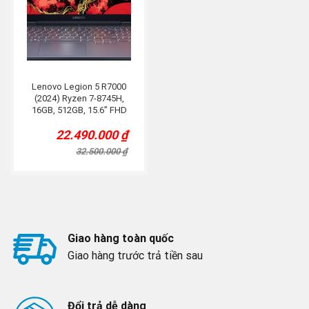
Lenovo Legion 5 R7000
(2024) Ryzen 7-8745H,
16GB, 512GB, 15.6” FHD
144Hz, RTX 4050 6G, Grey
22.490.000
₫
Original
Current
price
price
32.500.000
₫
was:
is:
32.500.000 ₫.
22.490.000 ₫.
Giao hàng toàn quốc
Giao hàng trước trả tiền sau
Đổi trả dễ dàng