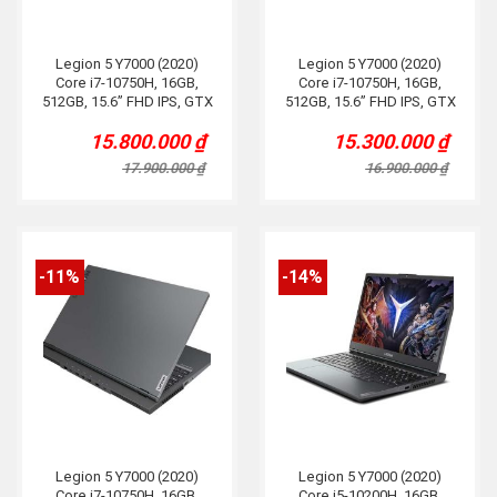
Legion 5 Y7000 (2020)
Legion 5 Y7000 (2020)
Core i7-10750H, 16GB,
Core i7-10750H, 16GB,
512GB, 15.6” FHD IPS, GTX
512GB, 15.6” FHD IPS, GTX
1660Ti, Grey
1650Ti, Grey
15.800.000
₫
15.300.000
₫
Original
Current
Original
Current
price
price
price
price
17.900.000
₫
16.900.000
₫
was:
is:
was:
is:
17.900.000 ₫.
15.800.000 ₫.
16.900.000 ₫.
15.300.000 ₫.
-11%
-14%
Legion 5 Y7000 (2020)
Legion 5 Y7000 (2020)
Core i7-10750H, 16GB,
Core i5-10200H, 16GB,