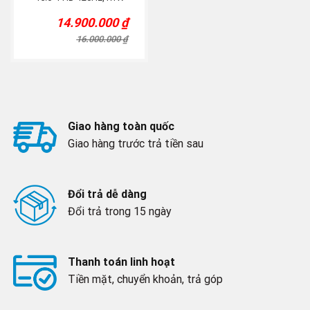
3050, Đen
14.900.000
₫
Original
Current
price
price
16.000.000
₫
was:
is:
16.000.000 ₫.
14.900.000 ₫.
Giao hàng toàn quốc
Giao hàng trước trả tiền sau
Đổi trả dễ dàng
Đổi trả trong 15 ngày
Thanh toán linh hoạt
Tiền mặt, chuyển khoản, trả góp