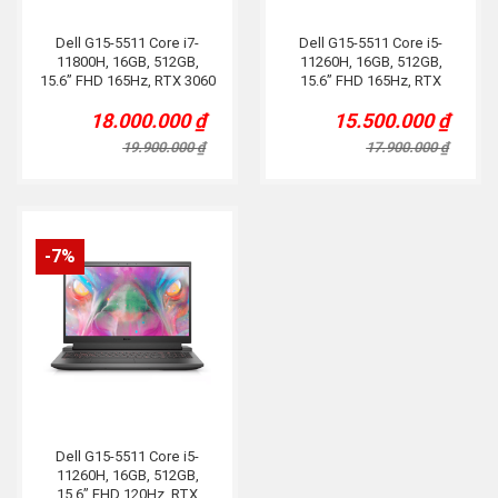
Dell G15-5511 Core i7-
Dell G15-5511 Core i5-
11800H, 16GB, 512GB,
11260H, 16GB, 512GB,
15.6” FHD 165Hz, RTX 3060
15.6” FHD 165Hz, RTX
6G, Đen
3050Ti, Đen
18.000.000
₫
15.500.000
₫
Original
Current
Original
Current
price
price
price
price
19.900.000
₫
17.900.000
₫
was:
is:
was:
is:
19.900.000 ₫.
18.000.000 ₫.
17.900.000 ₫.
15.500.000 ₫.
-7%
Dell G15-5511 Core i5-
11260H, 16GB, 512GB,
15.6” FHD 120Hz, RTX