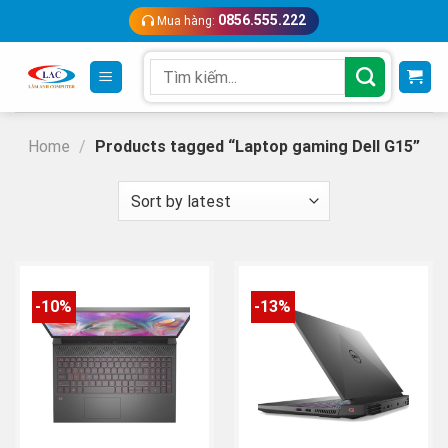
Skip
0856.555.222
Mua hàng:
to
content
Search
for:
Home
/
Products tagged “Laptop gaming Dell G15”
-10%
-13%