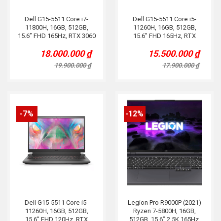
Dell G15-5511 Core i7-
Dell G15-5511 Core i5-
11800H, 16GB, 512GB,
11260H, 16GB, 512GB,
15.6” FHD 165Hz, RTX 3060
15.6” FHD 165Hz, RTX
6G, Đen
3050Ti, Đen
18.000.000
₫
15.500.000
₫
Original
Current
Original
Current
price
price
price
price
19.900.000
₫
17.900.000
₫
was:
is:
was:
is:
19.900.000 ₫.
18.000.000 ₫.
17.900.000 ₫.
15.500.000 ₫.
-7%
-12%
Dell G15-5511 Core i5-
Legion Pro R9000P (2021)
11260H, 16GB, 512GB,
Ryzen 7-5800H, 16GB,
15.6” FHD 120Hz, RTX
512GB, 15.6” 2.5K 165Hz,