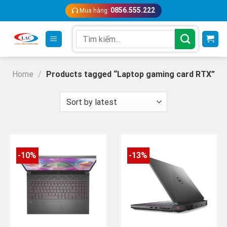
Skip
0856.555.222
Mua hàng:
to
content
Search
for:
Home
/
Products tagged “Laptop gaming card RTX”
-10%
-13%