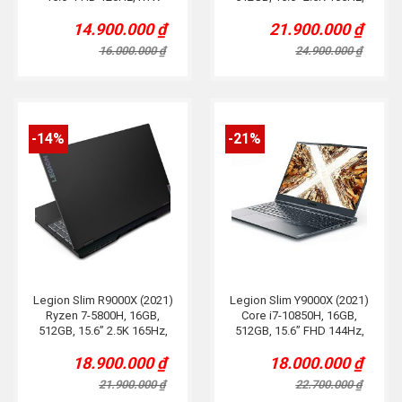
3050, Đen
RTX 3060, Led RGB
14.900.000
₫
21.900.000
₫
Original
Current
Original
Current
price
price
price
price
16.000.000
₫
24.900.000
₫
was:
is:
was:
is:
16.000.000 ₫.
14.900.000 ₫.
24.900.000 ₫.
21.900.000 ₫.
-14%
-21%
Legion Slim R9000X (2021)
Legion Slim Y9000X (2021)
Ryzen 7-5800H, 16GB,
Core i7-10850H, 16GB,
512GB, 15.6” 2.5K 165Hz,
512GB, 15.6” FHD 144Hz,
RTX 3050Ti, Grey
RTX 2060 6GB
18.900.000
₫
18.000.000
₫
Original
Current
Original
Current
price
price
price
price
21.900.000
₫
22.700.000
₫
was:
is:
was:
is: