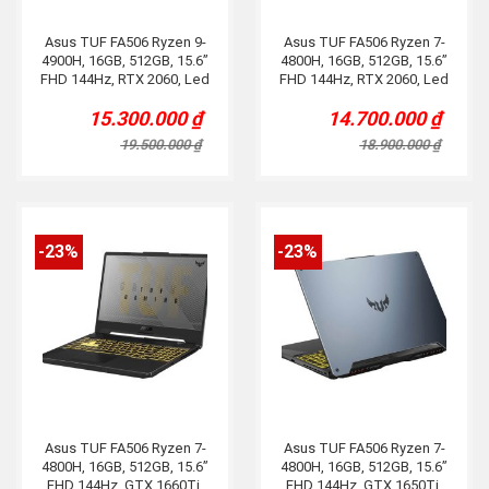
Asus TUF FA506 Ryzen 9-
Asus TUF FA506 Ryzen 7-
4900H, 16GB, 512GB, 15.6”
4800H, 16GB, 512GB, 15.6”
FHD 144Hz, RTX 2060, Led
FHD 144Hz, RTX 2060, Led
RGB
RGB
15.300.000
₫
14.700.000
₫
Original
Current
Original
Current
price
price
price
price
19.500.000
₫
18.900.000
₫
was:
is:
was:
is:
19.500.000 ₫.
15.300.000 ₫.
18.900.000 ₫.
14.700.000 ₫.
-23%
-23%
Asus TUF FA506 Ryzen 7-
Asus TUF FA506 Ryzen 7-
4800H, 16GB, 512GB, 15.6”
4800H, 16GB, 512GB, 15.6”
FHD 144Hz, GTX 1660Ti,
FHD 144Hz, GTX 1650Ti,