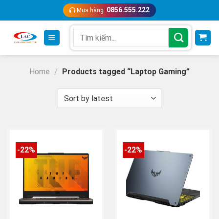
Skip
0856.555.222
Mua hàng:
to
content
Search
for:
Home
/
Products tagged “Laptop Gaming”
-22%
-22%