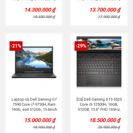
Led RGB
Led RGB
14.300.000
₫
13.700.000
₫
Original
Current
Original
Current
price
price
price
price
18.500.000
₫
17.900.000
₫
was:
is:
was:
is:
18.500.000 ₫.
14.300.000 ₫.
17.900.000 ₫.
13.700.000 ₫.
-21%
-29%
Laptop cũ Dell Gaming G7
[Cũ] Dell Gaming G15 5520
7590 Core i7-9750H, Ram
Core i5-12500H, 16GB,
16Gb, ssd 512Gb, 15.6inch
512GB, 15.6” FHD 165Hz,
FHD 144Hz, RTX 2070 8G
RTX 3050Ti, Đen
15.000.000
₫
18.500.000
₫
Original
Current
Original
Current
price
price
price
price
18.900.000
₫
25.900.000
₫
was:
is:
was:
is: