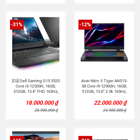
18.900.000 ₫.
15.000.000 ₫.
25.900.000 ₫.
18.500.000 ₫.
-31%
-12%
[Cũ] Dell Gaming G15 5520
Acer Nitro 5 Tiger AN515-
Core i5-12500H, 16GB,
58 Core i9-12900H, 16GB,
512GB, 15.6” FHD 165Hz,
512GB, 15.6” 2.5k 165Hz,
RTX 3050, Đen
RTX 3060, Led RGB
18.000.000
₫
22.000.000
₫
Original
Current
Original
Current
price
price
price
price
25.900.000
₫
24.900.000
₫
was:
is:
was:
is:
25.900.000 ₫.
18.000.000 ₫.
24.900.000 ₫.
22.000.000 ₫.