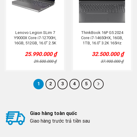
Lenovo Legion SLim 7
ThinkBook 16P G5 2024
Y9000X Core i7-12700H,
Core i7-14650HX, 16GB,
16GB, 512GB, 16.0” 2.5K
1TB, 16.0” 3.2K 165Hz
165Hz, RTX 3050Ti, Đen
430Nits, RTX 4060 8G,
25.990.000
₫
32.500.000
₫
Titan
Original
Current
Original
Current
price
price
price
price
29.500.000
₫
37.900.000
₫
was:
is:
was:
is:
29.500.000 ₫.
25.990.000 ₫.
37.900.000 ₫.
32.500.000 ₫.
1
2
3
4
5
Giao hàng toàn quốc
Giao hàng trước trả tiền sau