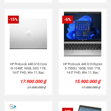
21.000.000 ₫.
17.700.000 ₫.
21.000.000 ₫.
17.490.000 ₫.
-15%
-6%
HP Probook 440 G10 Core
HP Probook 445 G10 Ryzen
i5-1340P, 16GB, SSD 1TB,
5-7530U, 16GB, SSD 1TB,
14.0” FHD, Win 11, Bạc.
14.0” FHD, Win 11, Bạc.
17.900.000
₫
15.900.000
₫
Original
Current
Original
Current
price
price
price
price
21.000.000
₫
17.000.000
₫
was:
is:
was:
is:
21.000.000 ₫.
17.900.000 ₫.
17.000.000 ₫.
15.900.000 ₫.