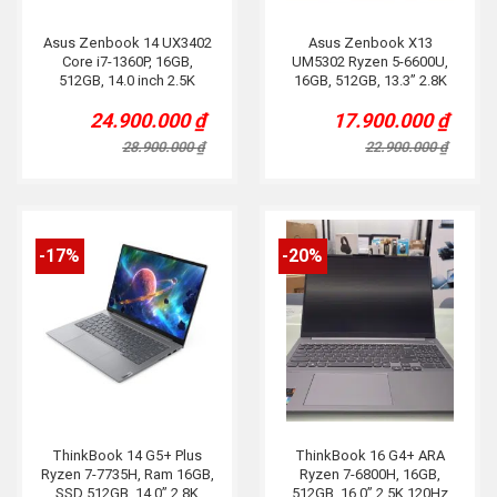
Asus Zenbook 14 UX3402
Asus Zenbook X13
Core i7-1360P, 16GB,
UM5302 Ryzen 5-6600U,
512GB, 14.0 inch 2.5K
16GB, 512GB, 13.3” 2.8K
24.900.000
₫
17.900.000
₫
Original
Current
Original
Current
price
price
price
price
28.900.000
₫
22.900.000
₫
was:
is:
was:
is:
28.900.000 ₫.
24.900.000 ₫.
22.900.000 ₫.
17.900.000 ₫.
-17%
-20%
ThinkBook 14 G5+ Plus
ThinkBook 16 G4+ ARA
Ryzen 7-7735H, Ram 16GB,
Ryzen 7-6800H, 16GB,
SSD 512GB, 14.0” 2.8K
512GB, 16.0” 2.5K 120Hz