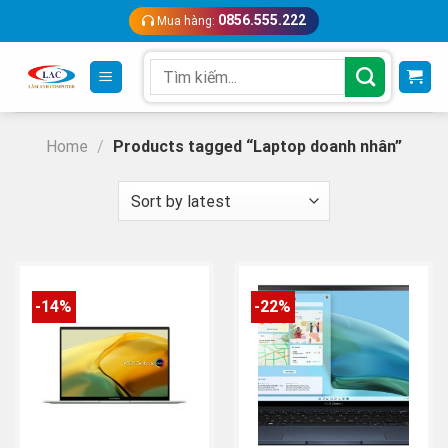
Skip
0856.555.222
Mua hàng:
to
content
Search
for:
Home
/
Products tagged “Laptop doanh nhân”
-14%
-22%