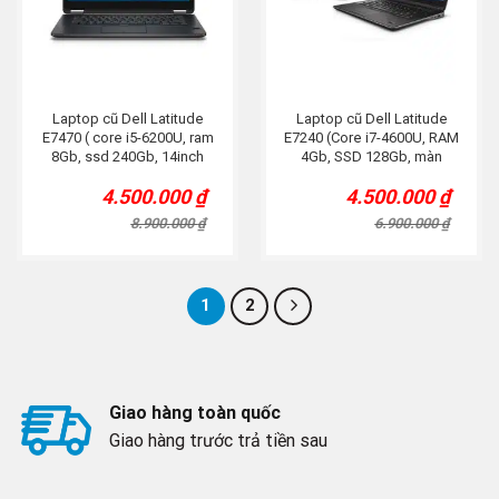
Laptop cũ Dell Latitude
Laptop cũ Dell Latitude
E7470 ( core i5-6200U, ram
E7240 (Core i7-4600U, RAM
8Gb, ssd 240Gb, 14inch
4Gb, SSD 128Gb, màn
FHD)
12.5″HD)
4.500.000
₫
4.500.000
₫
Original
Current
Original
Current
price
price
price
price
8.900.000
₫
6.900.000
₫
was:
is:
was:
is:
8.900.000 ₫.
4.500.000 ₫.
6.900.000 ₫.
4.500.000 ₫.
1
2
Giao hàng toàn quốc
Giao hàng trước trả tiền sau