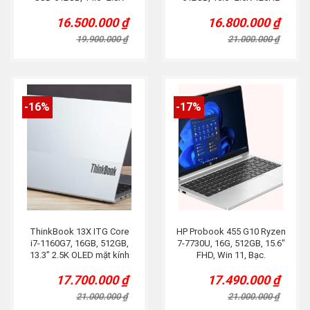
90Hz, Titan.
16.500.000
₫
16.800.000
₫
Original
Current
Original
Current
price
price
price
price
19.900.000
₫
21.000.000
₫
was:
is:
was:
is:
19.900.000 ₫.
16.500.000 ₫.
21.000.000 ₫.
16.800.000 ₫.
-16%
-17%
ThinkBook 13X ITG Core
HP Probook 455 G10 Ryzen
i7-1160G7, 16GB, 512GB,
7-7730U, 16G, 512GB, 15.6″
13.3” 2.5K OLED mặt kính
FHD, Win 11, Bạc.
tràn viền, Titan.
17.700.000
₫
17.490.000
₫
Original
Current
Original
Current
price
price
price
price
21.000.000
₫
21.000.000
₫
was:
is:
was:
is: