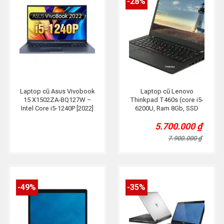
-28%
Laptop cũ Asus Vivobook
Laptop cũ Lenovo
15 X1502ZA-BQ127W –
Thinkpad T460s (core i5-
Intel Core i5-1240P [2022]
6200U, Ram 8Gb, SSD
256Gb, 14inch FHD)
5.700.000
₫
Original
Current
price
price
7.900.000
₫
was:
is:
7.900.000 ₫.
5.700.000 ₫.
-49%
-35%