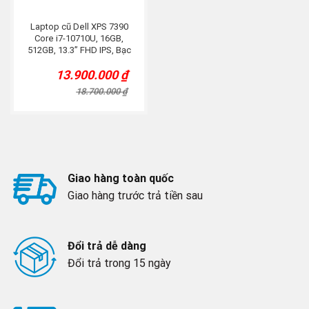
Laptop cũ Dell XPS 7390
Core i7-10710U, 16GB,
512GB, 13.3” FHD IPS, Bạc
13.900.000
₫
Original
Current
price
price
18.700.000
₫
was:
is:
18.700.000 ₫.
13.900.000 ₫.
Giao hàng toàn quốc
Giao hàng trước trả tiền sau
Đổi trả dễ dàng
Đổi trả trong 15 ngày