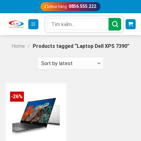
Skip
0856.555.222
Mua hàng:
to
content
Search
for:
Home
/
Products tagged “Laptop Dell XPS 7390”
-26%