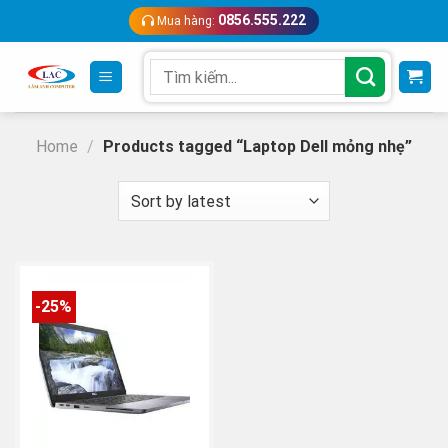
Skip
0856.555.222
Mua hàng:
to
content
Search
for:
Home
/
Products tagged “Laptop Dell mỏng nhẹ”
-25%