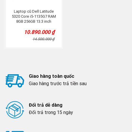
Laptop cũ Dell Latitude
5320 Core i5-1135G7 RAM
8GB 256GB 13.3 inch
10.890.000
₫
Original
Current
price
price
14.500.000
₫
was:
is:
14.500.000 ₫.
10.890.000 ₫.
Giao hàng toàn quốc
Giao hàng trước trả tiền sau
Đổi trả dễ dàng
Đổi trả trong 15 ngày