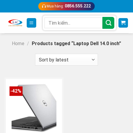
Skip
0856.555.222
Mua hàng:
to
content
Search
for:
Home
/
Products tagged “Laptop Dell 14.0 inch”
-42%