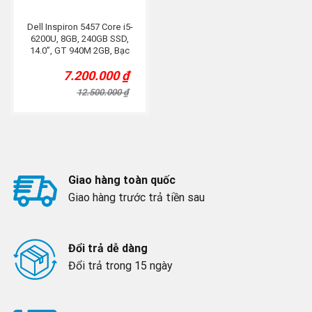
Dell Inspiron 5457 Core i5-
6200U, 8GB, 240GB SSD,
14.0”, GT 940M 2GB, Bạc
7.200.000
₫
Original
Current
price
price
12.500.000
₫
was:
is:
12.500.000 ₫.
7.200.000 ₫.
Giao hàng toàn quốc
Giao hàng trước trả tiền sau
Đổi trả dễ dàng
Đổi trả trong 15 ngày