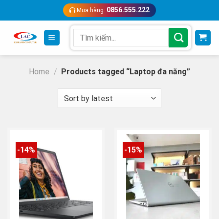
Skip
0856.555.222
Mua hàng:
to
content
Search
for:
Home
/
Products tagged “Laptop đa năng”
-14%
-15%