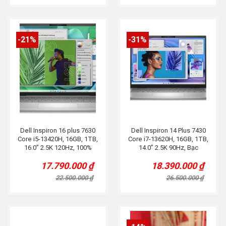
12.500.000 ₫.
10.300.000 ₫.
26.500.000 ₫.
20.900.000 ₫.
-21%
-31%
Dell Inspiron 16 plus 7630
Dell Inspiron 14 Plus 7430
Core i5-13420H, 16GB, 1TB,
Core i7-13620H, 16GB, 1TB,
16.0” 2.5K 120Hz, 100%
14.0” 2.5K 90Hz, Bạc
SRGB, Bạc
17.790.000
₫
18.390.000
₫
Original
Current
Original
Current
price
price
price
price
22.500.000
₫
26.500.000
₫
was:
is:
was:
is:
22.500.000 ₫.
17.790.000 ₫.
26.500.000 ₫.
18.390.000 ₫.