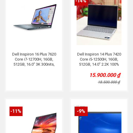
-14%
Dell Inspiron 16 Plus 7620
Dell Inspiron 14 Plus 7420
Core i7-12700H, 16GB,
Core i5-12500H, 16GB,
512GB, 16.0″ 3K 300nits,
512GB, 14.0” 2.2K 100%
RTX 3060 6GB, Xanh Lam
sRGB 300nits, Bạc
15.900.000
₫
Original
Current
price
price
18.500.000
₫
was:
is:
18.500.000 ₫.
15.900.000 ₫.
-11%
-9%