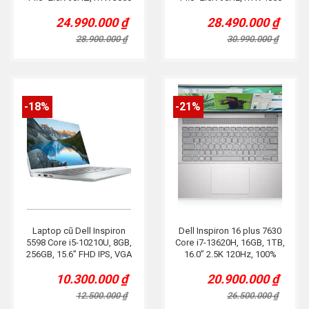
6G, Bạc
6G, Bạc
24.990.000
₫
28.490.000
₫
Original
Current
Original
Current
price
price
price
price
28.900.000
₫
30.990.000
₫
was:
is:
was:
is:
28.900.000 ₫.
24.990.000 ₫.
30.990.000 ₫.
28.490.000 ₫.
-18%
-21%
Laptop cũ Dell Inspiron
Dell Inspiron 16 plus 7630
5598 Core i5-10210U, 8GB,
Core i7-13620H, 16GB, 1TB,
256GB, 15.6” FHD IPS, VGA
16.0” 2.5K 120Hz, 100%
MX250, Phớt Tím
SRGB, Bạc
10.300.000
₫
20.900.000
₫
Original
Current
Original
Current
price
price
price
price
12.500.000
₫
26.500.000
₫
was:
is:
was:
is: