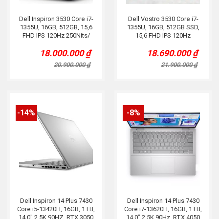
Dell Inspiron 3530 Core i7-
Dell Vostro 3530 Core i7-
1355U, 16GB, 512GB, 15,6
1355U, 16GB, 512GB SSD,
FHD IPS 120Hz 250Nits/
15,6 FHD IPS 120Hz
Đen.
250Nits, Xám bạc.
18.000.000
₫
18.690.000
₫
Original
Current
Original
Current
price
price
price
price
20.900.000
₫
21.900.000
₫
was:
is:
was:
is:
20.900.000 ₫.
18.000.000 ₫.
21.900.000 ₫.
18.690.000 ₫.
-14%
-8%
Dell Inspiron 14 Plus 7430
Dell Inspiron 14 Plus 7430
Core i5-13420H, 16GB, 1TB,
Core i7-13620H, 16GB, 1TB,
14.0″ 2.5K 90HZ, RTX 3050
14.0” 2.5K 90Hz, RTX 4050