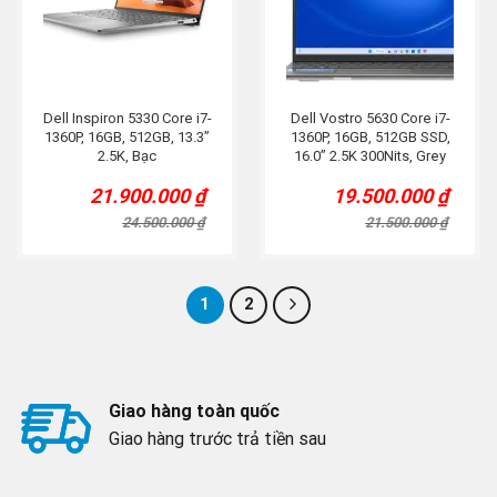
Dell Inspiron 5330 Core i7-
Dell Vostro 5630 Core i7-
1360P, 16GB, 512GB, 13.3”
1360P, 16GB, 512GB SSD,
2.5K, Bạc
16.0” 2.5K 300Nits, Grey
21.900.000
₫
19.500.000
₫
Original
Current
Original
Current
price
price
price
price
24.500.000
₫
21.500.000
₫
was:
is:
was:
is:
24.500.000 ₫.
21.900.000 ₫.
21.500.000 ₫.
19.500.000 ₫.
1
2
Giao hàng toàn quốc
Giao hàng trước trả tiền sau