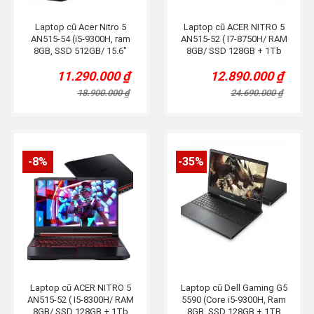
Laptop cũ Acer Nitro 5
Laptop cũ ACER NITRO 5
AN515-54 (i5-9300H, ram
AN515-52 ( I7-8750H/ RAM
8GB, SSD 512GB/ 15.6″
8GB/ SSD 128GB + 1Tb
FHD/ GTX 1650 4G)
HDD/ NVIDIA GTX 1060/
11.290.000
₫
12.890.000
₫
15,6” FHD)
Original
Current
Original
Current
price
price
price
price
18.900.000
₫
24.690.000
₫
was:
is:
was:
is:
18.900.000 ₫.
11.290.000 ₫.
24.690.000 ₫.
12.890.000 ₫.
-8%
-35%
Laptop cũ ACER NITRO 5
Laptop cũ Dell Gaming G5
AN515-52 ( I5-8300H/ RAM
5590 (Core i5-9300H, Ram
8GB/ SSD 128GB + 1Tb
8GB, SSD 128GB + 1TB