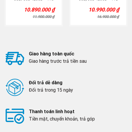
HDD/ NVIDIA GTX 1050Ti/
HDD, GeForce GTX 1650
10.890.000
₫
10.990.000
₫
15,6” FHD)
15.6” FHD)
Original
Current
Original
Current
price
price
price
price
11.900.000
₫
16.900.000
₫
was:
is:
was:
is:
11.900.000 ₫.
10.890.000 ₫.
16.900.000 ₫.
10.990.000 ₫.
Giao hàng toàn quốc
Giao hàng trước trả tiền sau
Đổi trả dễ dàng
Đổi trả trong 15 ngày
Thanh toán linh hoạt
Tiền mặt, chuyển khoản, trả góp