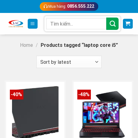
Skip
0856.555.222
Mua hàng:
to
content
Search
for:
Home
/
Products tagged “laptop core i5”
-40%
-48%