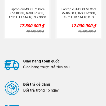
Laptop cũ MSI GF76 Core
Laptop cũ MSI GF63 Core
i7-11800H, 16GB, 512GB,
i5-10200H, 16GB, 512GB,
17.3” FHD 144Hz, RTX 3060
15.6” FHD 144Hz, GTX
1650
17.800.000
₫
12.000.000
₫
Original
Current
Original
Current
price
price
price
price
19.900.000
₫
16.500.000
₫
was:
is:
was:
is:
19.900.000 ₫.
17.800.000 ₫.
16.500.000 ₫.
12.000.000 ₫.
Giao hàng toàn quốc
Giao hàng trước trả tiền sau
Đổi trả dễ dàng
Đổi trả trong 15 ngày