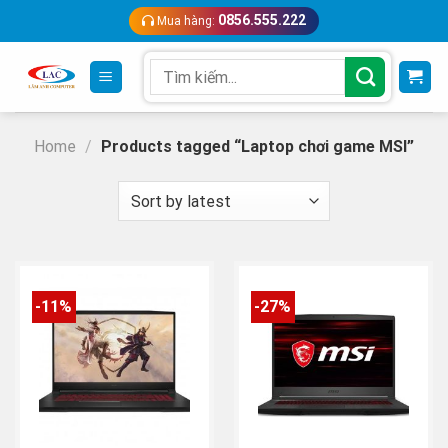
Skip
0856.555.222
Mua hàng:
to
content
Search
for:
Home
/
Products tagged “Laptop chơi game MSI”
-11%
-27%