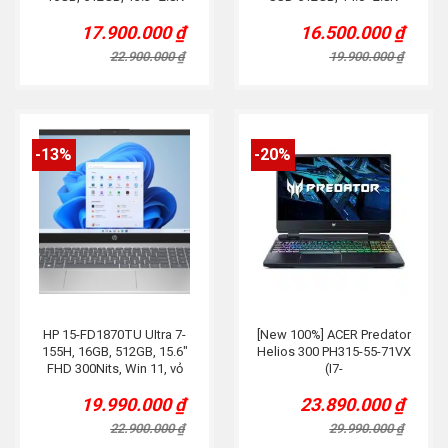
90Hz, Titan.
17.900.000
₫
16.500.000
₫
Original
Current
Original
Current
price
price
price
price
22.900.000
₫
19.900.000
₫
was:
is:
was:
is:
22.900.000 ₫.
17.900.000 ₫.
19.900.000 ₫.
16.500.000 ₫.
-13%
-20%
HP 15-FD1870TU UItra 7-
[New 100%] ACER Predator
155H, 16GB, 512GB, 15.6″
Helios 300 PH315-55-71VX
FHD 300Nits, Win 11, vỏ
(I7-
hợp kim, Bạc.
12700H/16Gb/512Gb/RTX
19.990.000
₫
23.890.000
₫
3060 6Gb/15.6″ 2.5K165Hz
Original
Current
Original
Current
)
price
price
price
price
22.900.000
₫
29.990.000
₫
was:
is:
was:
is: