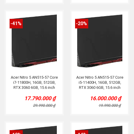
22.900.000 ₫.
19.990.000 ₫.
29.990.000 ₫.
23.890.000 ₫.
-41%
-20%
Acer Nitro 5 AN515-57 Core
Acer Nitro 5 AN515-57 Core
i7-11800H, 16GB, 512GB,
i5-11400H, 16GB, 512GB,
RTX 3060 6GB, 15.6 inch
RTX 3060 6GB, 15.6 inch
FHD 144Hz
FHD144Hz
17.790.000
₫
16.000.000
₫
Original
Current
Original
Current
price
price
price
price
29.990.000
₫
19.990.000
₫
was:
is:
was:
is:
29.990.000 ₫.
17.790.000 ₫.
19.990.000 ₫.
16.000.000 ₫.