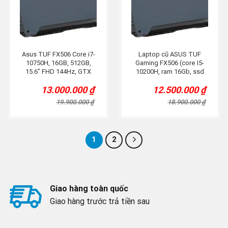
Asus TUF FX506 Core i7-
Laptop cũ ASUS TUF
10750H, 16GB, 512GB,
Gaming FX506 (core I5-
15.6” FHD 144Hz, GTX
10200H, ram 16Gb, ssd
1650, Led RGB
512Gb, GTX 1650, 15.6inch
13.000.000
₫
12.500.000
₫
FHD 144Hz)
Original
Current
Original
Current
price
price
price
price
19.900.000
₫
18.900.000
₫
was:
is:
was:
is:
19.900.000 ₫.
13.000.000 ₫.
18.900.000 ₫.
12.500.000 ₫.
1
2
Giao hàng toàn quốc
Giao hàng trước trả tiền sau