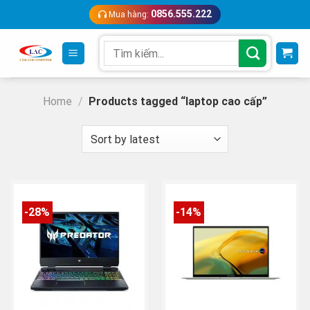
Skip
0856.555.222
Mua hàng:
to
content
Search
for:
Home
/
Products tagged “laptop cao cấp”
-28%
-14%