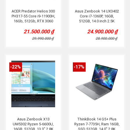
ACER Predator Helios 300
Asus Zenbook 14 UX3402
PH317-55 Core i9-11900H,
Core i7-1360P, 16GB,
16Gb, 512Gb, RTX 3060
512GB, 14.0 inch 2.5K
6GB, 17.3″ 2.5K 165Hz
21.500.000
₫
24.900.000
₫
Original
Current
Original
Current
price
price
price
price
29.990.000
₫
28.900.000
₫
was:
is:
was:
is:
29.990.000 ₫.
21.500.000 ₫.
28.900.000 ₫.
24.900.000 ₫.
-22%
-17%
Asus Zenbook X13
ThinkBook 14 G5+ Plus
UM5302 Ryzen 5-6600U,
Ryzen 7-7735H, Ram 16GB,
16GB, 512GB, 13.3” 2.8K
SSD 512GB, 14.0” 2.8K