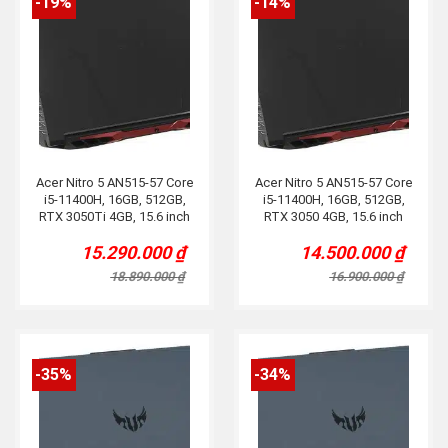
-19%
-14%
Acer Nitro 5 AN515-57 Core
Acer Nitro 5 AN515-57 Core
i5-11400H, 16GB, 512GB,
i5-11400H, 16GB, 512GB,
RTX 3050Ti 4GB, 15.6 inch
RTX 3050 4GB, 15.6 inch
FHD 144Hz
FHD 144Hz
15.290.000
₫
14.500.000
₫
Original
Current
Original
Current
price
price
price
price
18.890.000
₫
16.900.000
₫
was:
is:
was:
is:
18.890.000 ₫.
15.290.000 ₫.
16.900.000 ₫.
14.500.000 ₫.
-35%
-34%