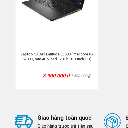
Laptop cũ Dell Latitude E3580 (Intel core i5-
6200U, ram 4Gb, ssd 120Gb, 15.6inch HD)
3.900.000
₫
7.500.000
₫
Current
Original
price
price
was:
is:
7.500.000 ₫.
3.900.000 ₫.
Giao hàng toàn quốc
Giao hàng trước trả tiền sau