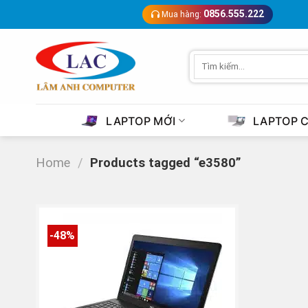
Skip
0856.555.222
Mua hàng:
to
content
Search
for:
LAPTOP MỚI
LAPTOP 
Home
/
Products tagged “e3580”
-48%