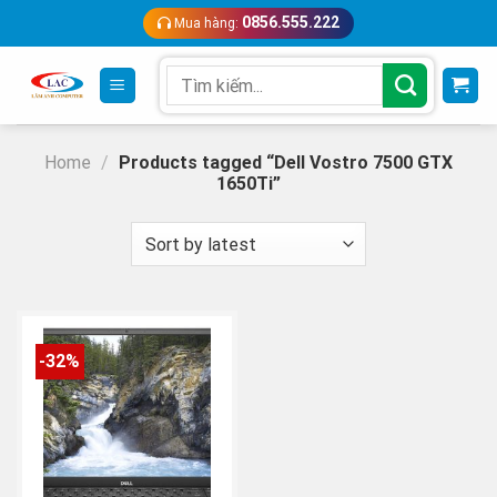
Skip
0856.555.222
Mua hàng:
to
content
Search
for:
Home
/
Products tagged “Dell Vostro 7500 GTX
1650Ti”
-32%