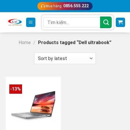
Skip
0856.555.222
Mua hàng:
to
content
Search
for:
Home
/
Products tagged “Dell ultrabook”
-13%