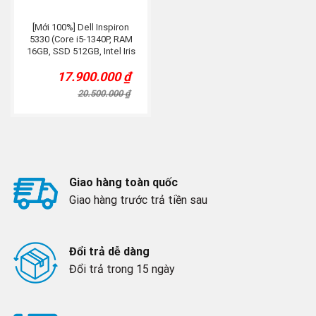
[Mới 100%] Dell Inspiron
5330 (Core i5-1340P, RAM
16GB, SSD 512GB, Intel Iris
Xe Graphics, 13.3inch 2.5K
17.900.000
₫
)
Original
Current
price
price
20.500.000
₫
was:
is:
20.500.000 ₫.
17.900.000 ₫.
Giao hàng toàn quốc
Giao hàng trước trả tiền sau
Đổi trả dễ dàng
Đổi trả trong 15 ngày