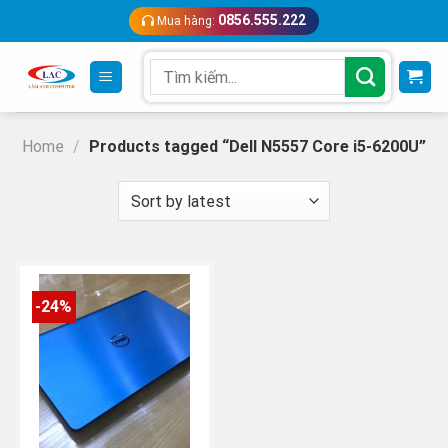
Skip
0856.555.222
Mua hàng:
to
content
Search
for:
Home
/
Products tagged “Dell N5557 Core i5-6200U”
-24%