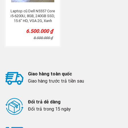
Laptop cũ Dell N5557 Core
i5-6200U, 8GB, 240GB SSD,
15.6” HD, VGA 2G, Xanh
6.500.000
₫
Original
Current
price
price
8.500.000
₫
was:
is:
8.500.000 ₫.
6.500.000 ₫.
Giao hàng toàn quốc
Giao hàng trước trả tiền sau
Đổi trả dễ dàng
Đổi trả trong 15 ngày