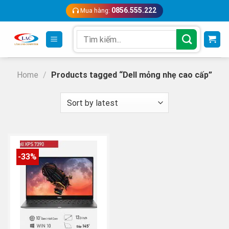
Skip
0856.555.222
Mua hàng:
to
content
Search
for:
Home
/
Products tagged “Dell mỏng nhẹ cao cấp”
-33%