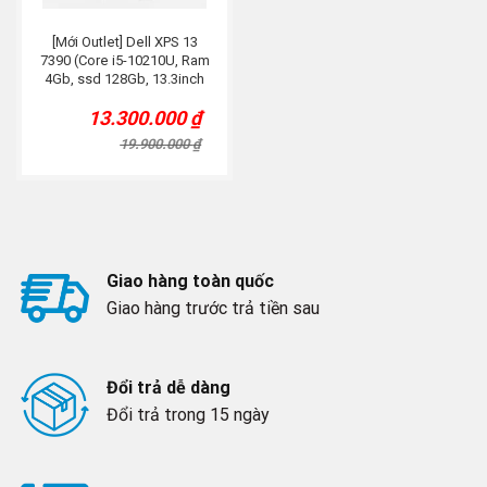
[Mới Outlet] Dell XPS 13
7390 (Core i5-10210U, Ram
4Gb, ssd 128Gb, 13.3inch
FHD, cảm ứng)
13.300.000
₫
Original
Current
price
price
19.900.000
₫
was:
is:
19.900.000 ₫.
13.300.000 ₫.
Giao hàng toàn quốc
Giao hàng trước trả tiền sau
Đổi trả dễ dàng
Đổi trả trong 15 ngày