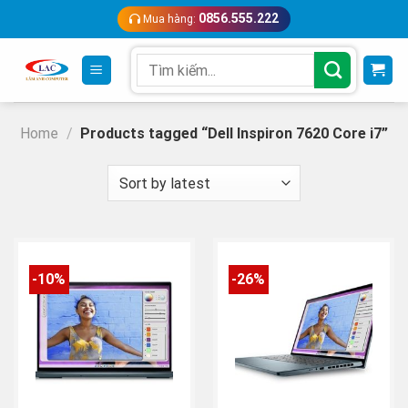
Skip
0856.555.222
Mua hàng:
to
content
Search
for:
Home
/
Products tagged “Dell Inspiron 7620 Core i7”
-10%
-26%