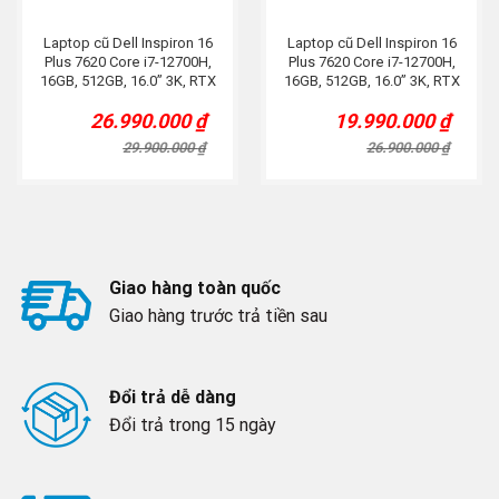
Laptop cũ Dell Inspiron 16
Laptop cũ Dell Inspiron 16
Plus 7620 Core i7-12700H,
Plus 7620 Core i7-12700H,
16GB, 512GB, 16.0” 3K, RTX
16GB, 512GB, 16.0” 3K, RTX
3060 6G, Blue
3050 4G, Blue
26.990.000
₫
19.990.000
₫
Original
Current
Original
Current
price
price
price
price
29.900.000
₫
26.900.000
₫
was:
is:
was:
is:
29.900.000 ₫.
26.990.000 ₫.
26.900.000 ₫.
19.990.000 ₫.
Giao hàng toàn quốc
Giao hàng trước trả tiền sau
Đổi trả dễ dàng
Đổi trả trong 15 ngày