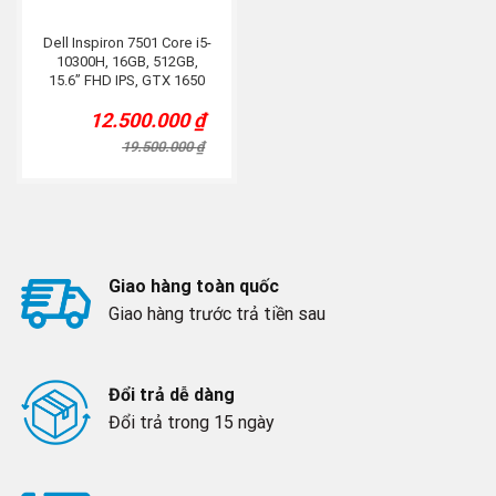
Dell Inspiron 7501 Core i5-
10300H, 16GB, 512GB,
15.6” FHD IPS, GTX 1650
4G, Bạc
12.500.000
₫
Original
Current
price
price
19.500.000
₫
was:
is:
19.500.000 ₫.
12.500.000 ₫.
Giao hàng toàn quốc
Giao hàng trước trả tiền sau
Đổi trả dễ dàng
Đổi trả trong 15 ngày