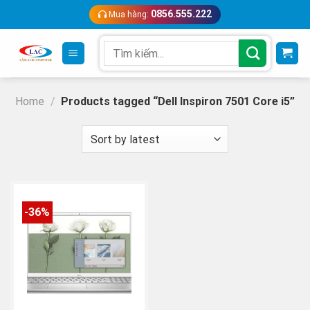
Skip
0856.555.222
Mua hàng:
to
content
Search
for:
Home
/
Products tagged “Dell Inspiron 7501 Core i5”
-36%