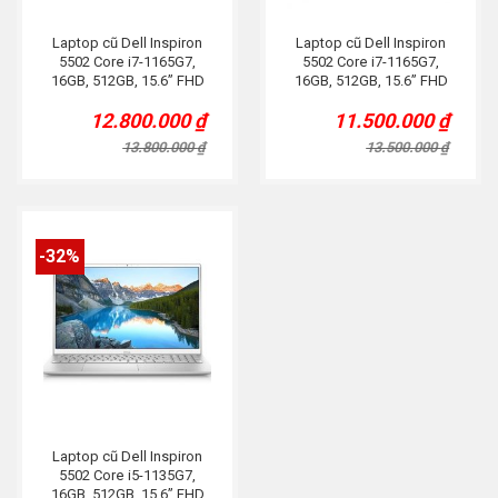
Laptop cũ Dell Inspiron
Laptop cũ Dell Inspiron
5502 Core i7-1165G7,
5502 Core i7-1165G7,
16GB, 512GB, 15.6” FHD
16GB, 512GB, 15.6” FHD
IPS, VGA MX350, Bạc
IPS, Bạc
12.800.000
₫
11.500.000
₫
Original
Current
Original
Current
price
price
price
price
13.800.000
₫
13.500.000
₫
was:
is:
was:
is:
13.800.000 ₫.
12.800.000 ₫.
13.500.000 ₫.
11.500.000 ₫.
-32%
Laptop cũ Dell Inspiron
5502 Core i5-1135G7,
16GB, 512GB, 15.6” FHD