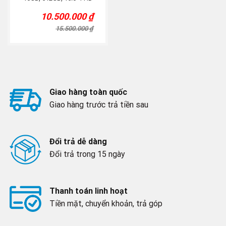
IPS, Bạc
10.500.000
₫
Original
Current
price
price
15.500.000
₫
was:
is:
15.500.000 ₫.
10.500.000 ₫.
Giao hàng toàn quốc
Giao hàng trước trả tiền sau
Đổi trả dễ dàng
Đổi trả trong 15 ngày
Thanh toán linh hoạt
Tiền mặt, chuyển khoản, trả góp