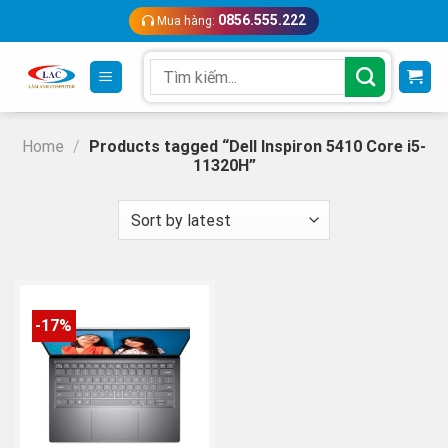
Skip
0856.555.222
Mua hàng:
to
content
Search
for:
Home
/
Products tagged “Dell Inspiron 5410 Core i5-
11320H”
-17%