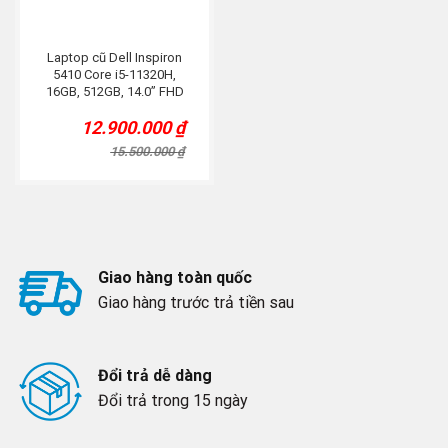
Laptop cũ Dell Inspiron
5410 Core i5-11320H,
16GB, 512GB, 14.0” FHD
IPS, VGA MX450, Bạc
12.900.000
₫
Original
Current
price
price
15.500.000
₫
was:
is:
15.500.000 ₫.
12.900.000 ₫.
Giao hàng toàn quốc
Giao hàng trước trả tiền sau
Đổi trả dễ dàng
Đổi trả trong 15 ngày