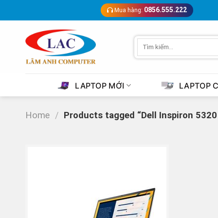
Skip
0856.555.222
Mua hàng:
to
content
Search
for:
LAPTOP MỚI
LAPTOP 
Home
/
Products tagged “Dell Inspiron 532