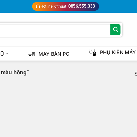
0856.555.333
Hotline Kĩ thuật:
PHỤ KIỆN MÁY
CŨ
MÁY BÀN PC
0 màu hồng”
S