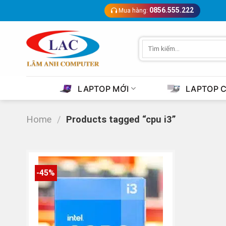
Skip
0856.555.222
Mua hàng:
to
content
Search
for:
LAPTOP MỚI
LAPTOP 
Home
/
Products tagged “cpu i3”
-45%