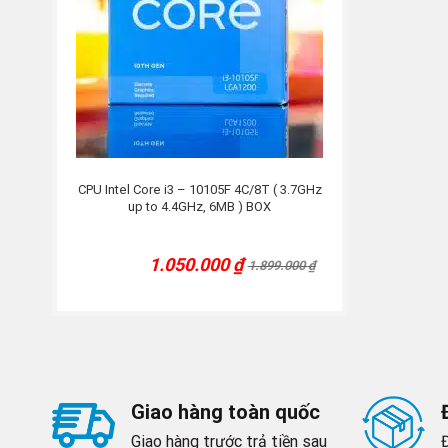
CPU Intel Core i3 – 10105F 4C/8T ( 3.7GHz
up to 4.4GHz, 6MB ) BOX
1.050.000
₫
1.899.000
₫
Current
Original
price
price
was:
is:
1.899.000 ₫.
1.050.000 ₫.
Giao hàng toàn quốc
Giao hàng trước trả tiền sau