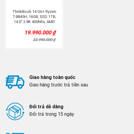
ThinkBook 14 G6+ Ryzen
7-8845H, 16GB, SSD 1TB,
14.0″ 2.8K 400Nits, AMD
Radeon 780M, Titan
19.990.000
₫
Original
Current
price
price
22.990.000
₫
was:
is:
22.990.000 ₫.
19.990.000 ₫.
Giao hàng toàn quốc
Giao hàng trước trả tiền sau
Đổi trả dễ dàng
Đổi trả trong 15 ngày