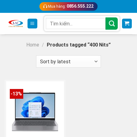
Skip
0856.555.222
Mua hàng:
to
content
Search
for:
Home
/
Products tagged “400 Nits”
-13%